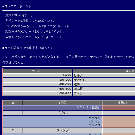
■コレクターポイント
・最大
1700
ポイント。
・所持カード
1
種類につき
10
ポイント。
・矢印の配置が異なるカード
1
枚につき
5
ポイント。
・攻撃方法がXのカード
1
枚につき
1
ポイント。
・攻撃方法が
A
のカード
1
枚につき
2
ポイント。
■カード増殖技（情報提供：
tail
さん）
まず、増殖させたいカードをわざと取られる。次回以降のカードゲームで、取られたカードだけを
再び使ってくる。
ポイント
コレク
0-299
ビギナー
300-399
かけだし
400-499
選手
500-599
はん長
600-???
ファン
No
1
列目
攻撃力
入手方法（戦闘）
1
ゴブリン
ゴブリン
パイソン
ヴァイス
2
ファング