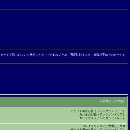
にカードを取られている状態」がクリアされないため、再度対戦すると、対戦相手はそのカードを
入手方法（その他）
チケット屋から貰う（アレクサンドリア）
カバオの宝物（アレクサンドリア）
カードスタジアムで買う（トレノ）
アレクサンドリア／大通り／民家
チケット屋から貰う（アレクサンドリア）