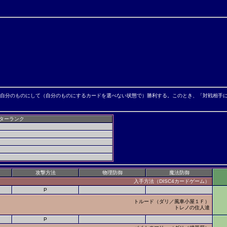
自分のものにして（自分のものにするカードを選べない状態で）勝利する。このとき、「対戦相手
ターランク
攻撃方法
物理防御
魔法防御
入手方法（
DISC4
カードゲーム）
P
トルード（ダリ／風車小屋１Ｆ）
トレノの住人達
P