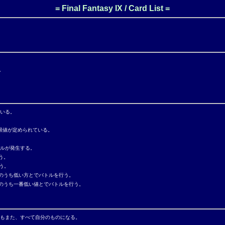
= Final Fantasy IX / Card List =
。
いる。
限値が定められている。
ルが発生する。
う。
う。
のうち低い方とでバトルを行う。
のうち一番低い値とでバトルを行う。
もまた、すべて自分のものになる。