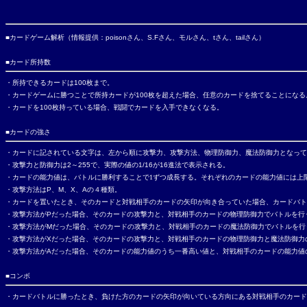
■カードゲーム解析（情報提供：
poison
さん、
S.F
さん、モルさん、
t
さん、
tail
さん）
■カード所持数
・所持できるカードは
100
枚まで。
・カードゲームに勝つことで所持カードが
100
枚を超えた場合、任意のカードを捨てることになる
・カードを
100
枚持っている場合、戦闘でカードを入手できなくなる。
■カードの強さ
・カードに記されている文字は、左から順に攻撃力、攻撃方法、物理防御力、魔法防御力となって
・攻撃力と防御力は
2
～
255
で、実際の値の
1/16
が
16
進法で表示される。
・カードの能力値は、バトルに勝利することで1ずつ成長する。それぞれのカードの能力値には上
・攻撃方法は
P
、
M
、
X
、
A
の４種類。
・カードを置いたとき、そのカードと対戦相手のカードの矢印が向き合っていた場合、カードバト
・攻撃方法が
P
だった場合、そのカードの攻撃力と、対戦相手のカードの物理防御力でバトルを行
・攻撃方法が
M
だった場合、そのカードの攻撃力と、対戦相手のカードの魔法防御力でバトルを行
・攻撃方法が
X
だった場合、そのカードの攻撃力と、対戦相手のカードの物理防御力と魔法防御力
・攻撃方法が
A
だった場合、そのカードの能力値のうち一番高い値と、対戦相手のカードの能力値
■コンボ
・カードバトルに勝ったとき、負けた方のカードの矢印が向いている方向にある対戦相手のカード