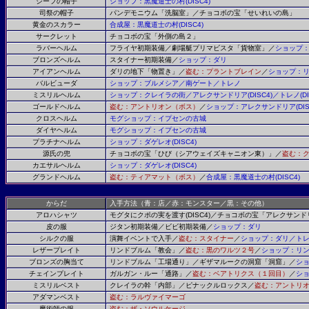
シーフの帽子
ショップ：黒魔道士の村
(DISC4)
司祭の帽子
パンデモニウム「洗脳室」／チョコボの宝「せいれいの島」
黄金のスカラー
合成屋：黒魔道士の村
(DISC4)
サークレット
チョコボの宝「外側の島２」
ラバーヘルム
フライヤ初期装備／劇場艇プリマビスタ「貨物室」／
ショップ
ブロンズヘルム
スタイナー初期装備／
ショップ：ダリ
アイアンヘルム
ダリの地下「物置き」／
盗む：プラントブレイン
／
ショップ：
バルビューダ
ショップ：ブルメシア／南ゲート／トレノ
ミスリルヘルム
ショップ：クレイラの街／アレクサンドリア
(DISC4)
／トレノ
(D
ゴールドヘルム
盗む：アントリオン（ボス）
／
ショップ：アレクサンドリア
(DI
クロスヘルム
モグショップ：イプセンの古城
ダイヤヘルム
モグショップ：イプセンの古城
プラチナヘルム
ショップ：ダゲレオ
(DISC4)
源氏の兜
チョコボの宝「ひび（シアウェイズキャニオン東）」／
盗む：
カエサルヘルム
ショップ：ダゲレオ
(DISC4)
グランドヘルム
盗む：ティアマット（ボス）
／
合成屋：黒魔道士の村
(DISC4)
からだ
入手方法（青：店／赤：モンスター／黒：その他）
アロハシャツ
モグタにクポの実を渡す
(DISC4)
／チョコボの宝「アレクサンド
皮の服
ジタン初期装備／ビビ初期装備／
ショップ：ダリ
シルクの服
演舞イベントで入手／
盗む：スタイナー
／
ショップ：ダリ／ト
レザープレイト
リンドブルム「教会」／
盗む：黒のワルツ２号
／
ショップ：リ
ブロンズの胸当て
リンドブルム「工場通り」／ギザマルークの洞窟「洞窟」／
シ
チェインプレイト
ガルガン・ルー「通路」／
盗む：ベアトリクス（１回目）
／
シ
ミスリルベスト
クレイラの幹「内部」／ピナックルロックス／
盗む：アントリ
アダマンベスト
盗む：ラルヴァイマーゴ
魔術師の服
盗む：ザ・ソウルケージ