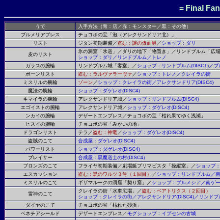
= Final Fan
うで
入手方法（青：店／赤：モンスター／黒：その他）
ブルメリアブレス
チョコボの宝「泡（アレクサンドリア北）」
リスト
ジタン初期装備／
盗む：謎の仮面男
／
ショップ：ダリ
氷の洞窟「氷道」／ダリの地下「物置き」／リンドブルム「広
皮のリスト
ショップ：ダリ／リンドブルム／トレノ
ガラスの腕輪
リンドブルム城「客室」／
ショップ：リンドブルム
(DISC1)
／ブ
ボーンリスト
盗む：ラルヴァラーヴァ
／
ショップ：トレノ／クレイラの街
ミスリルの腕輪
ゾーン
／
ショップ：クレイラの街／アレクサンドリア
(DISC4)
魔法の腕輪
ショップ：ダゲレオ
(DISC4)
キマイラの腕輪
アレクサンドリア城／
ショップ：リンドブルム
(DISC4)
エゴイストの腕輪
アレクサンドリア城／
ショップ：ダゲレオ
(DISC4)
ンカイの腕輪
デザートエンプレス／チョコボの宝「枯れ果てゆく浅瀬」
ヒスイの腕輪
チョコボの宝「みかいの地」
ドラゴンリスト
テラ／
盗む：神竜
／
ショップ：ダゲレオ
(DISC4)
盗賊のこて
合成屋：ダゲレオ
(DISC4)
パワーリスト
ショップ：ダゲレオ
(DISC4)
ブレイサー
合成屋：黒魔道士の村
(DISC4)
ブロンズのこて
フライヤ初期装備／劇場艇プリマビスタ「操縦室」／
ショップ
エスカッション
盗む：黒のワルツ３号（１回目）
／
ショップ：リンドブルム／
ミスリルのこて
ギザマルークの洞窟「契り窟」／
ショップ：ブルメシア／南ゲ
クレイラの街「水車広場」／
盗む：ベアトリクス（２回目）
雷神のこて
ショップ：クレイラの街／アレクサンドリア
(DISC4)
／リンドブ
ダイヤのこて
チョコボの宝「枯れた砂浜」
ベネチアシールド
デザートエンプレス／
モグショップ：イプセンの古城