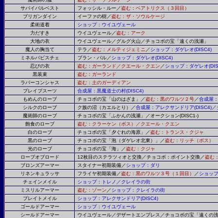
サバイバルベスト
フォッシル・ルー／
盗む：ベアトリクス（３回目）
ブリガンダイン
イーファの樹／
盗む：ザ・ソウルケージ
柔術道着
ショップ：ウイユヴェール
力だすき
ウイユヴェール／
盗む：アーク
大地の衣
ウイユヴェール／グルグ火山／チョコボの宝「遠くの浅瀬」
魔人の胸当て
テラ／
盗む：メルティジェミニ
／
ショップ：ダゲレオ
(DISC4)
ミネルバビスチェ
ブラン・バル／
ショップ：ダゲレオ
(DISC4)
忍びの衣
盗む：ガーランド／クエール・クエン
／
ショップ：ダゲレオ
(DI
黒装束
盗む：ガーランド
ラバーコンシャス
盗む：土のガーディアン
ブレイブスーツ
合成屋：黒魔道士の村
(DISC4)
もめんのローブ
チョコボの宝「山のはざま」／
盗む：黒のワルツ２号
／
合成屋
シルクのローブ
ク族の沼（カエルとり）／
合成屋：アレクサンドリア
(DISC4)
／
魔術師のローブ
チョコボの宝「ふかんの浅瀬」／オークション
(DISC1-)
飽食のローブ
盗む：クラーケン（ボス）／クエール・クエン
白のローブ
チョコボの宝「夕ぐれの海原」／
盗む：トランス・クジャ
黒のローブ
チョコボの宝「泡（ダゲレオ北東）」／
盗む：リッチ（ボス）
光のローブ
チョコボの宝「海」／
盗む：クジャ
ローブオブロード
12
枚目のステラツィオと交換／チョコボ：ポイント交換／
盗む
ブロンズアーマー
スタイナー初期装備／
ショップ：ダリ
リネンキュラッサ
フライヤ初期装備／
盗む：黒のワルツ３号（１回目）
／
ショッ
チェインメイル
ショップ：トレノ／クレイラの街
ミスリルアーマー
盗む：ゾーン
／
ショップ：クレイラの街
プレイトメイル
ショップ：アレクサンドリア
(DISC4)
ゴールドアーマー
ショップ：ウイユヴェール
シールドアーマー
ウイユヴェール／デザートエンプレス／チョコボの宝「遠くの