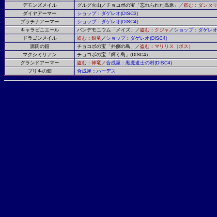
デモンズメイル
グルグ火山／チョコボの宝「忘れられた高原」／
盗む：ダンタ
ダイヤアーマー
ショップ：ダゲレオ
(DISC3)
プラチナアーマー
ショップ：ダゲレオ
(DISC4)
キャラビニエール
パンデモニウム「メイズ」／
盗む：クジャ
／
ショップ：ダゲレ
ドラゴンメイル
盗む：銀竜
／
ショップ：ダゲレオ
(DISC4)
源氏の鎧
チョコボの宝「外側の島」／
盗む：マリリス（ボス）
マクシミリアン
チョコボの宝「輝く島」
(DISC4)
グランドアーマー
盗む：神竜
／
合成屋：黒魔道士の村
(DISC4)
ブリキの鎧
合成屋：ハーデス