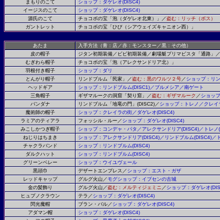
まもりのこて
ショップ：ダゲレオ
(DISC4)
イージスのこて
ショップ：ダゲレオ
(DISC4)
源氏のこて
チョコボの宝「泡（ダゲレオ北東）」／
盗む：リッチ（ボス）
ガントレット
チョコボの宝「ひび（シアウェイズキャニオン西）」
あたま
入手方法（青：店／赤：モンスター／黒：その他）
皮の帽子
ジタン初期装備／ビビ初期装備／劇場艇プリマビスタ「通路」
むぎわら帽子
チョコボの宝「泡（アレクサンドリア北）」
羽根付き帽子
ショップ：ダリ
とんがり帽子
リンドブルム「民家」／
盗む：黒のワルツ２号
／
ショップ：リ
ヘッドギア
ショップ：リンドブルム
(DISC1)
／ブルメシア／南ゲート
三角帽子
ギザマルークの洞窟「契り窟」／
盗む：ギザマルーク
／
ショッ
バンダナ
リンドブルム「地竜の門」
(DISC2)
／
ショップ：トレノ／クレイ
魔術師の帽子
ショップ：クレイラの街／ダゲレオ
(DISC4)
ラミアのティアラ
フォッシル・ルー／
ショップ：ダゲレオ
(DISC4)
みこしかつぎ帽子
ショップ：コンデャ・パタ／アレクサンドリア
(DISC4)
／トレノ
ねじりはちまき
ショップ：アレクサンドリア
(DISC4)
／リンドブルム
(DISC4)
／
チャクラバンド
ショップ：リンドブルム
(DISC4)
ダルクハット
ショップ：リンドブルム
(DISC4)
グリーンベレー
ショップ：ウイユヴェール
黒頭巾
デザートエンプレス／
ショップ：エスト・ガザ
レッドキャップ
グルグ火山／
モグショップ：イプセンの古城
金の髪飾り
グルグ火山／
盗む：メルティジェミニ
／
ショップ：ダゲレオ
(DI
ヒュプノクラウン
テラ／
ショップ：ダゲレオ
(DISC4)
閃光魔帽
ブラン・バル／
ショップ：ダゲレオ
(DISC4)
アダマン帽
ショップ：ダゲレオ
(DISC4)