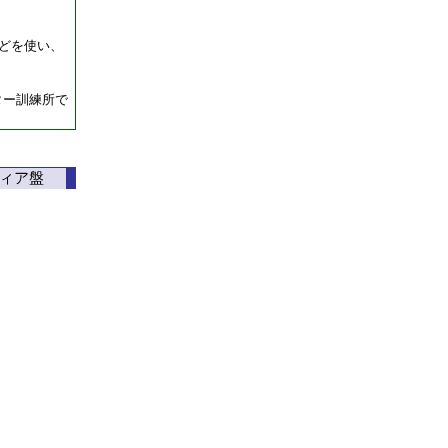
どを使い、
ター訓練所で
ィア盤