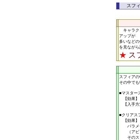
スフ
キャラクタ
アップが
多いなどの
を見ながら
★
ス
スフィアの
その中でも
■マスター
【効果】ど
【入手方法
■クリアス
【効果】
パラメー
（アビリ
そのスフ