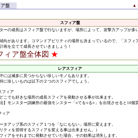
ィア盤
▲
スフィア盤
ーの成長はスフィア盤で行ないますが、場所によって、攻撃力アップが多
傾向があります。コマンドアビリティの場所も決まっているので、「スフィ
計画を立てて成長させていきましょう！
フィア盤全体図
★
レアスフィア
中には滅多に見つからない珍しいモノもあります。
特に珍しいものは以下の２つのスフィアでしょう。
スフィア
こでも好きな場所の成長スフィアを発動させる事が出来ます。
】モンスター訓練所の最強モンスター「○てを○る○」を出現させると10個
フィア
タアップ系のスフィア１つを「なにもない」場所に変えます。
ティを習得するスフィアを変える事は出来ません。）
ィアをそれまでに発動させていた場合、その効果は消失します。