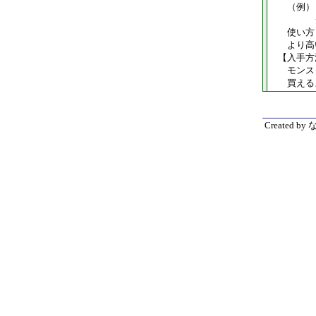
（例）「
クリアス
使い方とし
より高い
【入手方
モンスター
買えるよう
Created 