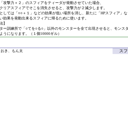
攻撃力＋２」のスフィアをティーダが発動させていた場合、
フィアでそこを消失させると、攻撃力が２減少します。
ては「○○＋１」などの効果が低い場所を消し、新たに「HPスフィア」な
効果を発動出来るスフィアに帰るために使います。
法】
訓練所で「○てを○る○」以外のモンスターを全て出現させると、モンス
になります。（１個10000ギル）
by なおき、もん太
スフ