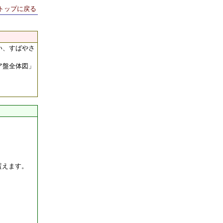
トップに戻る
い、すばやさ
ア盤全体図」
貰えます。