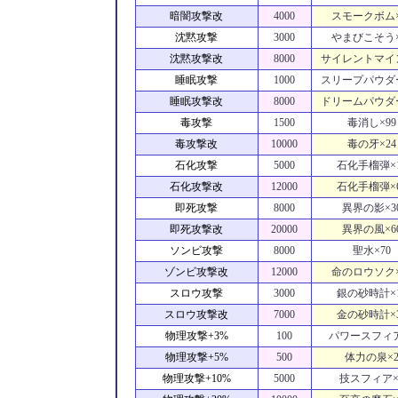
暗闇攻撃改
4000
スモークボム×
沈黙攻撃
3000
やまびこそう×
沈黙攻撃改
8000
サイレントマイン
睡眠攻撃
1000
スリープパウダー
睡眠攻撃改
8000
ドリームパウダー
毒攻撃
1500
毒消し×99
毒攻撃改
10000
毒の牙×24
石化攻撃
5000
石化手榴弾×
石化攻撃改
12000
石化手榴弾×
即死攻撃
8000
異界の影×3
即死攻撃改
20000
異界の風×6
ソンビ攻撃
8000
聖水×70
ゾンビ攻撃改
12000
命のロウソク×
スロウ攻撃
3000
銀の砂時計×
スロウ攻撃改
7000
金の砂時計×
物理攻撃+3%
100
パワースフィア
物理攻撃+5%
500
体力の泉×
物理攻撃+10%
5000
技スフィア×