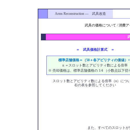
Arms Reconstruction --- 武具改造
武具の価格について
/
消費ア
＝ 武具価格計算式 ＝
標準店舗価格＝（50＋各アビリティの価値）×
n ＝スロット数とアビリティ数による倍率
※ 売却価格は、標準店舗価格の 1/4 （小数点以下切
スロット数とアビリティ数による倍率（n）につ
右の表を参照してください
また、すべてのスロットが