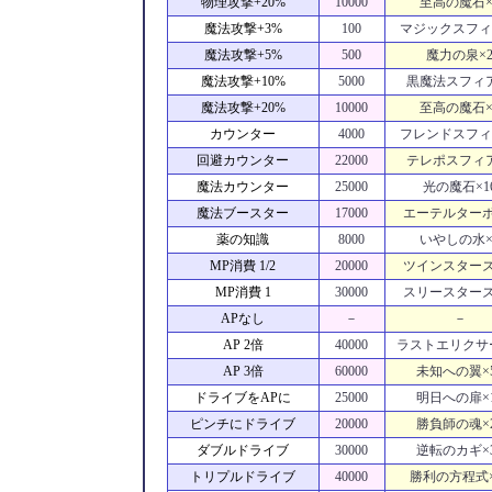
物理攻撃+20%
10000
至高の魔石×
魔法攻撃+3%
100
マジックスフィ
魔法攻撃+5%
500
魔力の泉×
魔法攻撃+10%
5000
黒魔法スフィア
魔法攻撃+20%
10000
至高の魔石×
カウンター
4000
フレンドスフィ
回避カウンター
22000
テレポスフィア
魔法カウンター
25000
光の魔石×1
魔法ブースター
17000
エーテルターボ
薬の知識
8000
いやしの水×
MP消費 1/2
20000
ツインスターズ
MP消費 1
30000
スリースターズ
APなし
－
－
AP 2倍
40000
ラストエリクサー
AP 3倍
60000
未知への翼×
ドライブをAPに
25000
明日への扉×
ピンチにドライブ
20000
勝負師の魂×
ダブルドライブ
30000
逆転のカギ×
トリプルドライブ
40000
勝利の方程式×