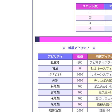
スロット数
1
2
3
4
＝ 武器アビリティ ＝
アビリティ
価値
消費アイテ
見破る
200
アビリティスフィ
貫通
0
Lv.2 キースフィ
さきがけ
6000
リターンスフィ
先制
6000
チョコボの尾
炎攻撃
700
ボムのかけら
雷攻撃
700
電気玉×4
水攻撃
700
魚のウロコ×
氷攻撃
700
南極の風×
暗闇攻撃
2000
目薬×60