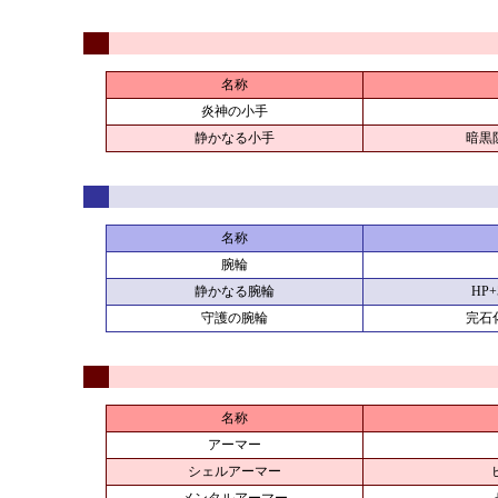
名称
炎神の小手
静かなる小手
暗黒
名称
腕輪
静かなる腕輪
HP
守護の腕輪
完石
名称
アーマー
シェルアーマー