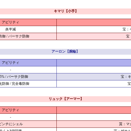
キマリ【小手】
アビリティ
炎半減
宝：
防御 / バーサク防御
宝
アーロン【腕輪】
アビリティ
-
+5% / バーサク防御
宝：
化防御 / 完全毒防御
宝
リュック【アーマー】
アビリティ
-
ピンチにシェル
貰：マ