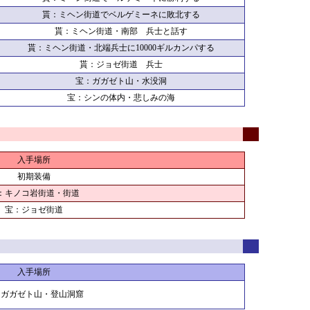
貰：ミヘン街道でベルゲミーネに敗北する
貰：ミヘン街道・南部 兵士と話す
貰：ミヘン街道・北端兵士に10000ギルカンパする
貰：ジョゼ街道 兵士
宝：ガガゼト山・水没洞
宝：シンの体内・悲しみの海
入手場所
初期装備
：キノコ岩街道・街道
宝：ジョゼ街道
入手場所
：ガガゼト山・登山洞窟