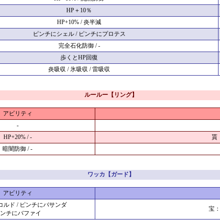
HP＋10％
HP+10% / 炎半減
ピンチにシェル / ピンチにプロテス
完全石化防御 / -
歩くとHP回復
炎吸収 / 氷吸収 / 雷吸収
ルールー【リング】
アビリティ
-
HP+20% / -
貰
暗闇防御 / -
ワッカ【ガード】
アビリティ
ルド / ピンチにバサンダ
宝
ンチにバファイ