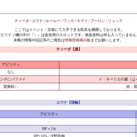
ティーダ
/
ユウナ
/
ルールー
/
ワッカ
/
キマリ
/
アーロン
/
リュック
ここではイベント・宝箱にて入手できる防具を網羅しております｡
アビリティ欄の中の『－』は改造用のスロットです。無改造時は何も入っていません
未載の情報や誤記等のご報告は
情報投稿掲示板
までお願いします。
ティーダ【盾】
アビリティ
なし
ンチにバファイ
イ：キーリカの森（は
雷無効 / -
拾：
ユウナ【指輪】
アビリティ
-
HP＋5％
HP+10% / 沈黙防御