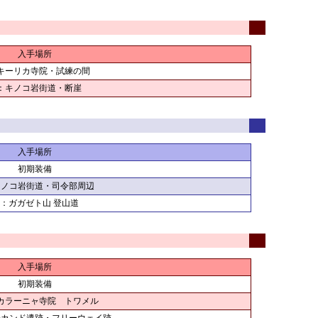
入手場所
キーリカ寺院・試練の間
：キノコ岩街道・断崖
入手場所
初期装備
キノコ岩街道・司令部周辺
：ガガゼト山 登山道
入手場所
初期装備
カラーニャ寺院 トワメル