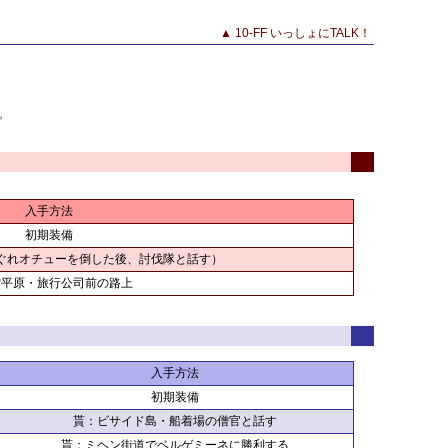
▲
10-FF いっしょにTALK！
。
入手方法
初期装備
ぐれオチューを倒した後、討伐隊と話す）
雷平原・旅行公司前の路上
入手方法
初期装備
貰：ビサイド島・船着場の僧官と話す
貰：ミヘン街道でベルゲミーネに勝利する