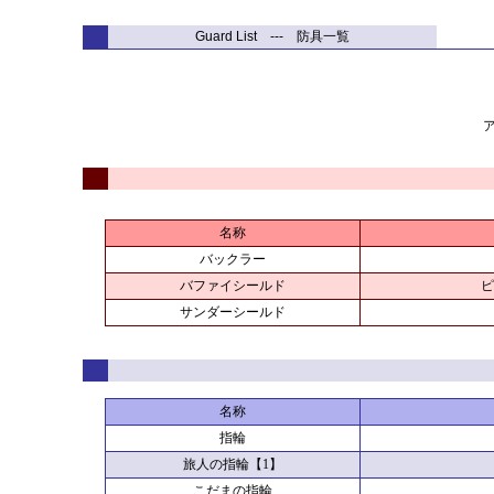
Guard List --- 防具一覧
名称
バックラー
バファイシールド
ピ
サンダーシールド
名称
指輪
旅人の指輪【1】
こだまの指輪