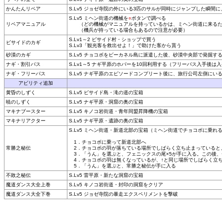
かんたんリペア
S.Lv5 ジョゼ寺院の外にいる3匹のサルが同時にジャンプした瞬間
S.Lv5 ミヘン街道の機械を
○
ボタンで調べる
リペアマニュアル
（どの機械がマニュアルを持っているかは、ミヘン街道に来るた
（機兵が持っている場合もあるので注意が必要）
S.Lv1～2 ビサイド村・ショップで買う
ビサイドのカギ
S.Lv3「観光客を救出せよ！」で助けた客から貰う
砂漠のカギ
S.Lv5 チョコボをビーカネル島に派遣した後、砂漠中央部で発掘す
ナギ・割引パス
S.Lv1～5 ナギ平原のホバーを10回利用する（フリーパス入手後は
ナギ・フリーパス
S.Lv5 ナギ平原のエピソードコンプリート後に、旅行公司左側にい
アビリティ追加
黄昏のしずく
S.Lv5 ビサイド島・滝の道の宝箱
暁のしずく
S.Lv5 ナギ平原・洞窟の奥の宝箱
マキナブースター
S.Lv5 キノコ岩街道・青年同盟昇降機の宝箱
マキナリアクター
S.Lv5 ナギ平原・遺跡の奥の宝箱
S.Lv5 ミヘン街道・新道北部の宝箱（ミヘン街道でチョコボに乗れ
1．チョコボに乗って新道北部へ
常勝之秘伝
2．チョコボの羽が落ちている場所でしばらく立ち止まっていると
3．「うん」を選ぶと、フェニックスの尾×5が手に入る。この後、
4．チョコボの羽は無くなっているが、↑と同じ場所でしばらく立
5．「うん」を選ぶと、常勝之秘伝が手に入る
不敗之秘伝
S.Lv5 雷平原・新たな洞窟の宝箱
魔道ダンス大全上巻
S.Lv5 キノコ岩街道・封印の洞窟をクリア
魔道ダンス大全下巻
S.Lv5 ジョゼ寺院の暴走エクスペリメントを撃破