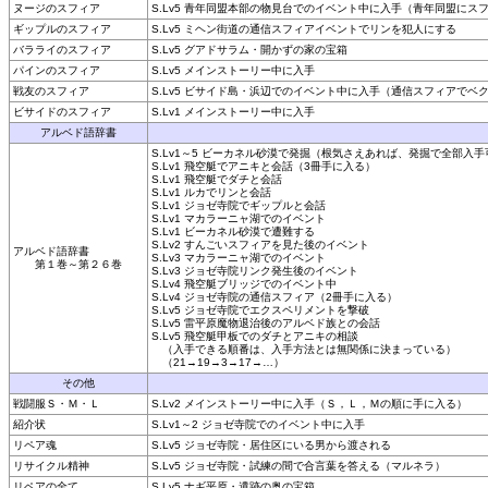
ヌージのスフィア
S.Lv5 青年同盟本部の物見台でのイベント中に入手（青年同盟にス
ギップルのスフィア
S.Lv5 ミヘン街道の通信スフィアイベントでリンを犯人にする
バラライのスフィア
S.Lv5 グアドサラム・開かずの家の宝箱
パインのスフィア
S.Lv5 メインストーリー中に入手
戦友のスフィア
S.Lv5 ビサイド島・浜辺でのイベント中に入手（通信スフィアでベ
ビサイドのスフィア
S.Lv1 メインストーリー中に入手
アルベド語辞書
S.Lv1～5 ビーカネル砂漠で発掘（根気さえあれば、発掘で全部入手
S.Lv1 飛空艇でアニキと会話（3冊手に入る）
S.Lv1 飛空艇でダチと会話
S.Lv1 ルカでリンと会話
S.Lv1 ジョゼ寺院でギップルと会話
S.Lv1 マカラーニャ湖でのイベント
S.Lv1 ビーカネル砂漠で遭難する
S.Lv2 すんごいスフィアを見た後のイベント
アルベド語辞書
S.Lv3 マカラーニャ湖でのイベント
第１巻～第２６巻
S.Lv3 ジョゼ寺院リンク発生後のイベント
S.Lv4 飛空艇ブリッジでのイベント中
S.Lv4 ジョゼ寺院の通信スフィア（2冊手に入る）
S.Lv5 ジョゼ寺院でエクスペリメントを撃破
S.Lv5 雷平原魔物退治後のアルベド族との会話
S.Lv5 飛空艇甲板でのダチとアニキの相談
（入手できる順番は、入手方法とは無関係に決まっている）
（21→19→3→17→…）
その他
戦闘服Ｓ・Ｍ・Ｌ
S.Lv2 メインストーリー中に入手（Ｓ，Ｌ，Ｍの順に手に入る）
紹介状
S.Lv1～2 ジョゼ寺院でのイベント中に入手
リペア魂
S.Lv5 ジョゼ寺院・居住区にいる男から渡される
リサイクル精神
S.Lv5 ジョゼ寺院・試練の間で合言葉を答える（マルネラ）
リペアの全て
S.Lv5 ナギ平原・遺跡の奥の宝箱