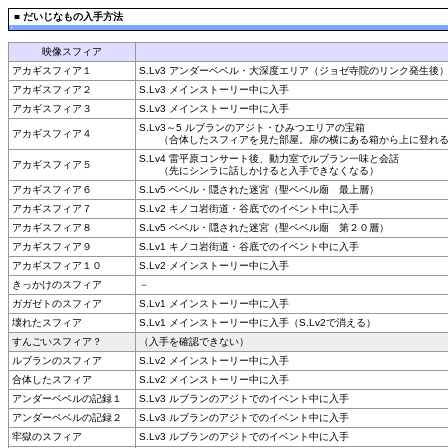
■
だいじなもの入手方法
映像スフィア
アカギスフィア１
S.Lv3 アンダーベベル・大深度エリア（ジョゼ寺院のリンク発生後
アカギスフィア２
S.Lv3 メインストーリー中に入手
アカギスフィア３
S.Lv3 メインストーリー中に入手
S.Lv3～5 ルブランのアジト・ひみつエリアの宝箱
アカギスフィア４
（合体したスフィアを見た部屋。扉の横にある箱から上に登れ
S.Lv4 雷平原コンサート後、動力室でルブラン一味と会話
アカギスフィア５
（先にシンラに話しかけると入手できなくなる）
アカギスフィア６
S.Lv5 ベベル・隠された迷宮（聖ベベル廟 最上層）
アカギスフィア７
S.Lv2 キノコ岩街道・谷底でのイベント中に入手
アカギスフィア８
S.Lv5 ベベル・隠された迷宮（聖ベベル廟 第２０層）
アカギスフィア９
S.Lv1 キノコ岩街道・谷底でのイベント中に入手
アカギスフィア１０
S.Lv2 メインストーリー中に入手
きっかけのスフィア
－
ガガゼトのスフィア
S.Lv1 メインストーリー中に入手
壊れたスフィア
S.Lv1 メインストーリー中に入手（S.Lv2で消える）
すんごいスフィア？
（入手を確認できない）
ルブランのスフィア
S.Lv2 メインストーリー中に入手
合体したスフィア
S.Lv2 メインストーリー中に入手
アンダーベベルの記録１
S.Lv3 ルブランのアジトでのイベント中に入手
アンダーベベルの記録２
S.Lv3 ルブランのアジトでのイベント中に入手
牢獄のスフィア
S.Lv3 ルブランのアジトでのイベント中に入手