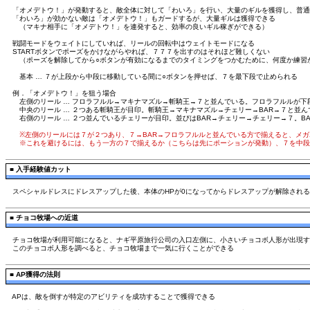
「オメデトウ！」が発動すると、敵全体に対して「わいろ」を行い、大量のギルを獲得し、普通
「わいろ」が効かない敵は「オメデトウ！」もガードするが、大量ギルは獲得できる
（マキナ相手に「オメデトウ！」を連発すると、効率の良いギル稼ぎができる）
戦闘モードをウェイトにしていれば、リールの回転中はウェイトモードになる
STARTボタンでポーズをかけながらやれば、７７７を出すのはそれほど難しくない
（ポーズを解除してから○ボタンが有効になるまでのタイミングをつかむために、何度か練習
基本 … ７が上段から中段に移動している間に○ボタンを押せば、７を最下段で止められる
例．「オメデトウ！」を狙う場合
左側のリール … フロラフルル→マキナマズル→斬騎王→７と並んでいる。フロラフルルが下
中央のリール … ２つある斬騎王が目印。斬騎王→マキナマズル→チェリー→BAR→７と並ん
右側のリール … ２つ並んでいるチェリーが目印。並びはBAR→チェリー→チェリー→７。BA
※左側のリールには７が２つあり、７→BAR→フロラフルルと並んでいる方で揃えると、メ
※これを避けるには、もう一方の７で揃えるか（こちらは先にポーションが発動）、７を中段
■
入手経験値カット
スペシャルドレスにドレスアップした後、本体のHPが0になってからドレスアップが解除され
■
チョコ牧場への近道
チョコ牧場が利用可能になると、ナギ平原旅行公司の入口左側に、小さいチョコボ人形が出現す
このチョコボ人形を調べると、チョコ牧場まで一気に行くことができる
■
AP獲得の法則
APは、敵を倒すが特定のアビリティを成功することで獲得できる