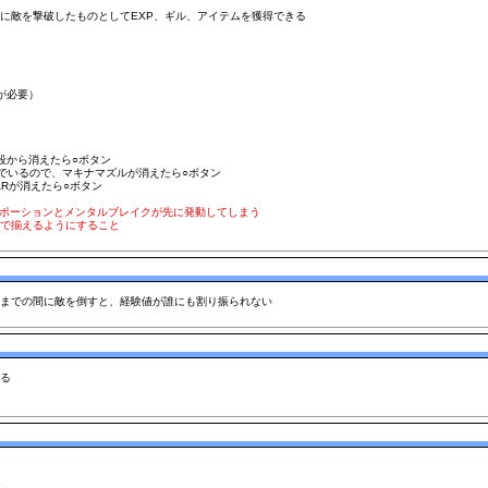
に敵を撃破したものとしてEXP、ギル、アイテムを獲得できる
が必要）
段から消えたら○ボタン
でいるので、マキナマズルが消えたら○ボタン
Rが消えたら○ボタン
ガポーションとメンタルブレイクが先に発動してしまう
で揃えるようにすること
るまでの間に敵を倒すと、経験値が誰にも割り振られない
る