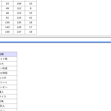
43
108
10
49
112
9
48
115
15
61
124
41
130
130
18
143
128
17
130
137
19
絵柄
イド島
ルカ
ン街道
ゼ寺院
ョコボ
リート
シオン
魔人
マイラ
巨鳥
巨人
リン