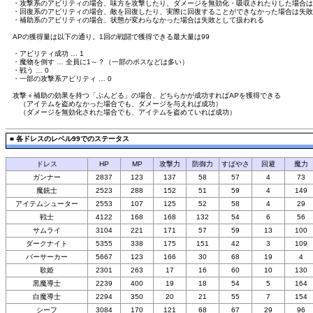
・攻撃系のアビリティの場合、味方を攻撃したり、ダメージを無効化・吸収されたりした場合は
・回復系のアビリティの場合、敵を回復したり、実際に回復することができなかった場合は失敗
・補助系のアビリティの場合、状態が変わらなかった場合は失敗として扱われる
APの獲得量は以下の通り。1回の戦闘で獲得できる最大量は99
・アビリティ成功 … 1
・魔物を倒す … 全員に1～？（一部のボスなどは多い）
・戦う … 0
・一部の攻撃系アビリティ … 0
攻撃＋補助の効果を持つ「ぶんどる」の場合、どちらかが成功すればAPを獲得できる
（アイテムを盗めなかった場合でも、ダメージを与えれば成功）
（ダメージを無効化された場合でも、アイテムを盗めていれば成功）
■
各ドレスのレベル99でのステータス
ドレス
HP
MP
攻撃力
防御力
すばやさ
回避
魔力
ガンナー
2837
123
137
58
57
4
73
魔銃士
2523
288
152
51
59
4
149
アイテムシューター
2553
107
125
52
58
4
29
戦士
4122
168
168
132
54
6
56
サムライ
3104
221
171
57
59
13
100
ダークナイト
5355
338
175
151
42
3
109
バーサーカー
5667
123
166
30
68
19
4
歌姫
2301
263
17
16
60
10
130
黒魔導士
2239
400
19
18
54
5
164
白魔導士
2294
350
20
21
55
7
154
シーフ
3084
170
121
68
67
29
96