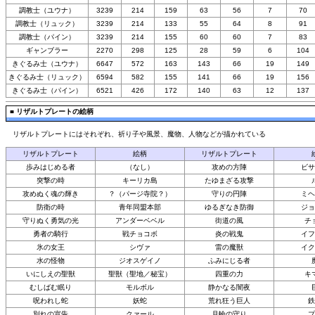
調教士（ユウナ）
3239
214
159
63
56
7
70
調教士（リュック）
3239
214
133
55
64
8
91
調教士（パイン）
3239
214
155
60
60
7
83
ギャンブラー
2270
298
125
28
59
6
104
きぐるみ士（ユウナ）
6647
572
163
143
66
19
149
きぐるみ士（リュック）
6594
582
155
141
66
19
156
きぐるみ士（パイン）
6521
426
172
140
63
12
137
■
リザルトプレートの絵柄
リザルトプレートにはそれぞれ、祈り子や風景、魔物、人物などが描かれている
リザルトプレート
絵柄
リザルトプレート
歩みはじめる者
（なし）
攻めの方陣
ビサ
突撃の時
キーリカ島
たゆまざる攻撃
攻めぬく魂の輝き
？（パージ寺院？）
守りの円陣
ミヘ
防衛の時
青年同盟本部
ゆるぎなき防御
ジョ
守りぬく勇気の光
アンダーベベル
街道の風
チ
勇者の騎行
戦チョコボ
炎の戦鬼
イフ
氷の女王
シヴァ
雷の魔獣
イク
水の怪物
ジオスゲイノ
ふみにじる者
いにしえの聖獣
聖獣（聖地／秘宝）
四重の力
キ
むしばむ眠り
モルボル
静かなる闇夜
呪われし蛇
妖蛇
荒れ狂う巨人
鉄
別れの宣告
クァール
月輪の守り
プ