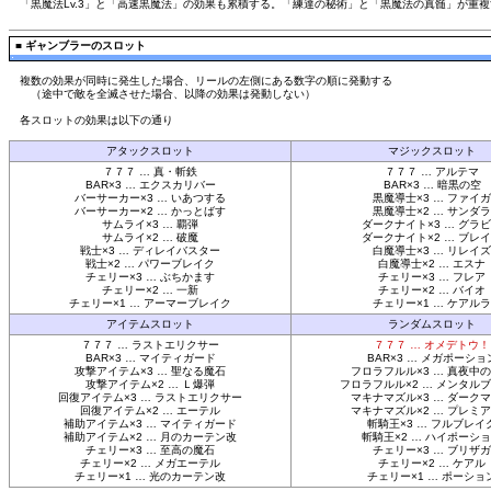
「黒魔法Lv.3」と「高速黒魔法」の効果も累積する。「練達の秘術」と「黒魔法の真髄」が重
■
ギャンブラーのスロット
複数の効果が同時に発生した場合、リールの左側にある数字の順に発動する
（途中で敵を全滅させた場合、以降の効果は発動しない）
各スロットの効果は以下の通り
アタックスロット
マジックスロット
７７７ … 真・斬鉄
７７７ … アルテマ
BAR×3 … エクスカリバー
BAR×3 … 暗黒の空
バーサーカー×3 … いあつする
黒魔導士×3 … ファイガ
バーサーカー×2 … かっとばす
黒魔導士×2 … サンダラ
サムライ×3 … 覇弾
ダークナイト×3 … グラ
サムライ×2 … 破魔
ダークナイト×2 … ブレ
戦士×3 … ディレイバスター
白魔導士×3 … リレイズ
戦士×2 … パワーブレイク
白魔導士×2 … エスナ
チェリー×3 … ぶちかます
チェリー×3 … フレア
チェリー×2 … 一新
チェリー×2 … バイオ
チェリー×1 … アーマーブレイク
チェリー×1 … ケアルラ
アイテムスロット
ランダムスロット
７７７ … ラストエリクサー
７７７ … オメデトウ！
BAR×3 … マイティガード
BAR×3 … メガポーショ
攻撃アイテム×3 … 聖なる魔石
フロラフルル×3 … 真夜中
攻撃アイテム×2 … Ｌ爆弾
フロラフルル×2 … メンタル
回復アイテム×3 … ラストエリクサー
マキナマズル×3 … ダーク
回復アイテム×2 … エーテル
マキナマズル×2 … プレミ
補助アイテム×3 … マイティガード
斬騎王×3 … フルブレイ
補助アイテム×2 … 月のカーテン改
斬騎王×2 … ハイポーシ
チェリー×3 … 至高の魔石
チェリー×3 … ブリザガ
チェリー×2 … メガエーテル
チェリー×2 … ケアル
チェリー×1 … 光のカーテン改
チェリー×1 … ポーショ