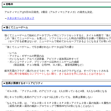
■
攻略本
アルティマニアは5月31日発売。2冊目（アルティマニアオメガ）の発売も決定。
→
スタジオベントスタッフ
■
強くてニューゲーム
強くてニューゲームで始めたデータでプレイ中にソフトリセットすると、タイトル画面で「強く
この「強くてニューゲーム」を選ぶと、ソフトリセットした時点の状態を引き継いで最初からプ
（セーブする必要はないが、ニューゲームで初めてからセーブできるようになるまでが長いの
「強くてニューゲーム」で引き継がれないデータは以下の通り
・レベル
・アイテム：ギザールの野菜のみ
・だいじなもの：アルベド語辞書、アビリティ追加系以外すべて
・ガンシューティング、ブリッツボール以外のミニゲームの成績
（部品発掘、チョコ牧場、公司PR、ヨメ探し、避雷塔調整など）
銀河天震のフラグ（逃げたかどうか）や、シナリオ上のフラグなどは、すべてリセットされる
（同じ周で全地域をコンプリートしない限り、きぐるみ士を手に入れることはできない）
■
効果が累積するオートアビリティ
「ギル２倍」「アイテム２倍」のアビリティは、2人が持っていると4倍、3人なら8倍になる
同じキャラが同じ名前のアビリティを2つ以上持っていても、効果は累積しない
「なんでも２倍」は、「ギル２倍＋ＥＸＰ２倍＋ＡＰ２倍＋アイテム２倍＋薬の知識＋６属性の
（成長の約束＋成功の秘訣＋グロウエッグで獲得APが12倍になることはない）