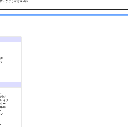
複するかどうかは未確認
ビデ
イク
ン
の叫び
ブレイク
マター
ア爆弾
ク
ョン
ン