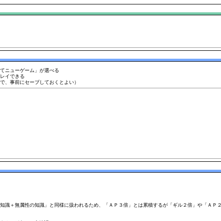
てニューゲーム」が選べる
レイできる
で、事前にセーブしておくとよい）
知識＋無属性の知識」と同様に扱われるため、「ＡＰ３倍」とは累積するが「ギル２倍」や「ＡＰ