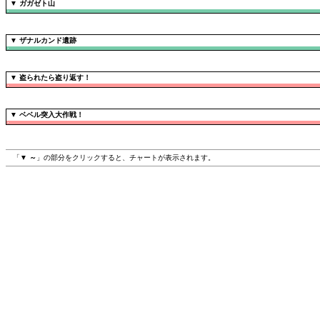
▼
ガガゼト山
▼
ザナルカンド遺跡
▼
盗られたら盗り返す！
▼
ベベル突入大作戦！
「▼
～
」の部分をクリックすると、チャートが表示されます。