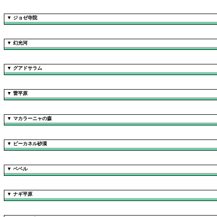
▼
ジョゼ寺院
▼
幻光河
▼
グアドサラム
▼
雷平原
▼
マカラーニャの森
▼
ビーカネル砂漠
▼
ベベル
▼
ナギ平原