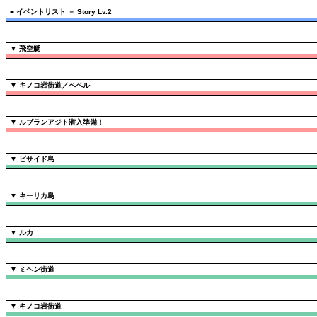
■
イベントリスト － Story Lv.2
▼
飛空艇
▼
キノコ岩街道／ベベル
▼
ルブランアジト潜入準備！
▼
ビサイド島
▼
キーリカ島
▼
ルカ
▼
ミヘン街道
▼
キノコ岩街道