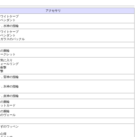
アクセサリ
ホワイトケープ
のペンダント
輪，水神の指輪
ホワイトケープ
のペンダント
，ガラスのバックル
金の腕輪
サークレット
お気に入り
ウォールリング
の衝撃
衝撃
輪，雷神の指輪
輪，氷神の指輪
輪，炎神の指輪
金の腕輪
ロットカード
金の腕輪
秘のヴェール
まずのワッペン
の心得