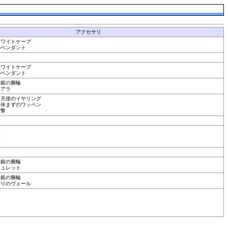
アクセサリ
ホワイトケープ
のペンダント
輪
ホワイトケープ
のペンダント
，銀の腕輪
ィアラ
，天使のイヤリング
，休まずのワッペン
衝撃
輪
輪
輪
，銀の腕輪
ミュレット
，銀の腕輪
守りのヴェール