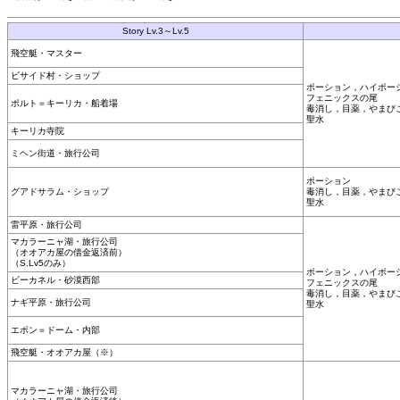
Story Lv.3～Lv.5
飛空艇・マスター
ビサイド村・ショップ
ポーション，ハイポー
フェニックスの尾
ポルト＝キーリカ・船着場
毒消し，目薬，やまび
聖水
キーリカ寺院
ミヘン街道・旅行公司
ポーション
グアドサラム・ショップ
毒消し，目薬，やまび
聖水
雷平原・旅行公司
マカラーニャ湖・旅行公司
（オオアカ屋の借金返済前）
（S.Lv5のみ）
ポーション，ハイポー
ビーカネル・砂漠西部
フェニックスの尾
毒消し，目薬，やまび
ナギ平原・旅行公司
聖水
エボン＝ドーム・内部
飛空艇・オオアカ屋（※）
マカラーニャ湖・旅行公司