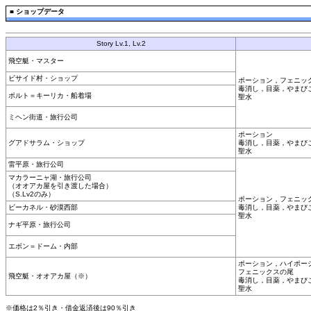
■
ショップデータ
Story Lv.1, Lv.2
飛空艇・マスター
ビサイド村・ショップ
ポーション，フェニッ
毒消し，目薬，やまび
ポルト＝キーリカ・船着場
聖水
ミヘン街道・旅行公司
ポーション
グアドサラム・ショップ
毒消し，目薬，やまび
聖水
雷平原・旅行公司
マカラーニャ湖・旅行公司
（オオアカ屋を引き渡した場合）
（S.Lv2のみ）
ポーション，フェニッ
ビーカネル・砂漠西部
毒消し，目薬，やまび
聖水
ナギ平原・旅行公司
エボン＝ドーム・内部
ポーション，ハイポー
フェニックスの尾
飛空艇・オオアカ屋（※）
毒消し，目薬，やまび
聖水
※価格は2％引き・借金返済後は90％引き