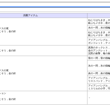
消費アイテム
ねじりはちまき，
銀ぶちメガネ，星
水の一閃，水の指
クスの尾
こそう，金の針
ねじりはちまき，
銀ぶちメガネ，星
アイアンバングル
ガントレット，テ
真珠のネックレス
こそう，金の針
金のアンクレット
沈黙の衝撃，毒の
雷の一閃，雷の指
氷の一閃，氷の指
クスの尾
こそう，金の針
炎の一閃，炎の指
アイアンバングル
リストバンド，ア
アイアンバングル
ミスリルの小手，
ション
－
こそう，金の針