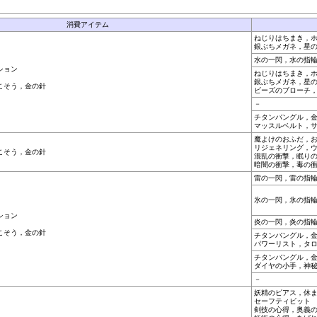
消費アイテム
ねじりはちまき，
銀ぶちメガネ，星
水の一閃，水の指
ション
ねじりはちまき，
銀ぶちメガネ，星
こそう，金の針
ビーズのブローチ
－
チタンバングル，
マッスルベルト，
魔よけのおふだ，
リジェネリング，
こそう，金の針
混乱の衝撃，眠り
暗闇の衝撃，毒の
雷の一閃，雷の指
氷の一閃，氷の指
ション
炎の一閃，炎の指
こそう，金の針
チタンバングル，
パワーリスト，タ
チタンバングル，
ダイヤの小手，神
－
妖精のピアス，休
セーフティビット
剣技の心得，奥義