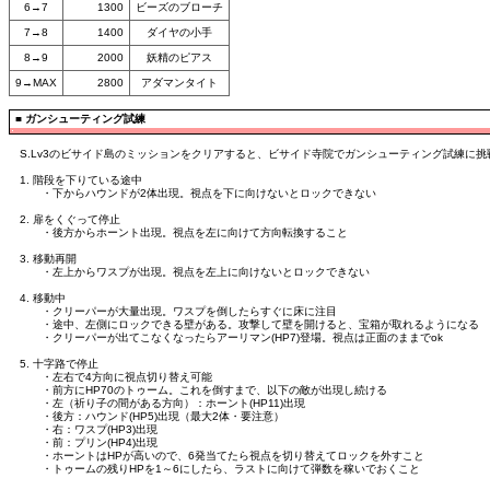
6→7
1300
ビーズのブローチ
7→8
1400
ダイヤの小手
8→9
2000
妖精のピアス
9→MAX
2800
アダマンタイト
■
ガンシューティング試練
S.Lv3のビサイド島のミッションをクリアすると、ビサイド寺院でガンシューティング試練に挑
1. 階段を下りている途中
・下からハウンドが2体出現。視点を下に向けないとロックできない
2. 扉をくぐって停止
・後方からホーント出現。視点を左に向けて方向転換すること
3. 移動再開
・左上からワスプが出現。視点を左上に向けないとロックできない
4. 移動中
・クリーパーが大量出現。ワスプを倒したらすぐに床に注目
・途中、左側にロックできる壁がある。攻撃して壁を開けると、宝箱が取れるようになる
・クリーパーが出てこなくなったらアーリマン(HP7)登場。視点は正面のままでok
5. 十字路で停止
・左右で4方向に視点切り替え可能
・前方にHP70のトゥーム。これを倒すまで、以下の敵が出現し続ける
・左（祈り子の間がある方向）：ホーント(HP11)出現
・後方：ハウンド(HP5)出現（最大2体・要注意）
・右：ワスプ(HP3)出現
・前：プリン(HP4)出現
・ホーントはHPが高いので、6発当てたら視点を切り替えてロックを外すこと
・トゥームの残りHPを1～6にしたら、ラストに向けて弾数を稼いでおくこと