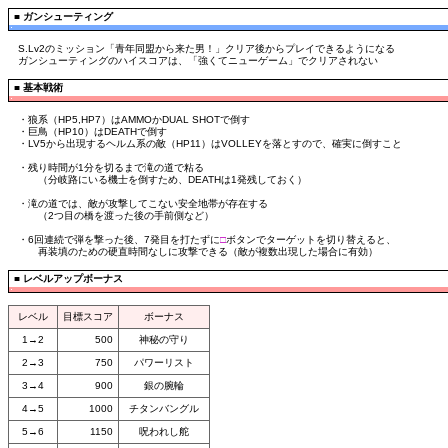
■
ガンシューティング
S.Lv2のミッション「青年同盟から来た男！」クリア後からプレイできるようになる
ガンシューティングのハイスコアは、「強くてニューゲーム」でクリアされない
■
基本戦術
・狼系（HP5,HP7）はAMMOかDUAL SHOTで倒す
・巨鳥（HP10）はDEATHで倒す
・LV5から出現するヘルム系の敵（HP11）はVOLLEYを落とすので、確実に倒すこと
・残り時間が1分を切るまで滝の道で粘る
（分岐路にいる機士を倒すため、DEATHは1発残しておく）
・滝の道では、敵が攻撃してこない安全地帯が存在する
（2つ目の橋を渡った後の手前側など）
・6回連続で弾を撃った後、7発目を打たずに
□
ボタンでターゲットを切り替えると、
再装填のための硬直時間なしに攻撃できる（敵が複数出現した場合に有効）
■
レベルアップボーナス
レベル
目標スコア
ボーナス
1→2
500
神秘の守り
2→3
750
パワーリスト
3→4
900
銀の腕輪
4→5
1000
チタンバングル
5→6
1150
呪われし舵