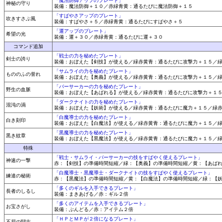
「魔法防御アップのプレート」
神秘の守り
装備：魔法防御＋１０／赤緑青黄：通るたびに魔法防御＋１５
「すばやさアップのプレート」
吹きすさぶ風
装備：すばやさ＋５／赤緑青黄：通るたびにすばやさ＋５
「運アップのプレート」
希望の光
装備：運＋３０／赤緑青黄：通るたびに運＋３０
コマンド追加
「戦士の力を秘めたプレート」
剣士の誇り
装備：おぼえた【剣技】が使える／緑赤黄青：通るたびに攻撃力＋１５／
「サムライの力を秘めたプレート」
もののふの誉れ
装備：おぼえた【奥義】が使える／緑赤黄青：通るたびに攻撃力＋１５／
「バーサーカーの力を秘めたプレート」
野生の血脈
装備：おぼえた【あばれる】が使える／緑赤黄青：通るたびに攻撃力＋１
「ダークナイトの力を秘めたプレート」
混沌の渦
装備：おぼえた【妖術】が使える／緑赤黄青：通るたびに魔力＋１５／緑
「白魔導士の力を秘めたプレート」
白き刻印
装備：おぼえた【白魔法】が使える／緑赤黄青：通るたびに魔力＋１５／
「黒魔導士の力を秘めたプレート」
黒き紋章
装備：おぼえた【黒魔法】が使える／緑赤黄青：通るたびに魔力＋１５／
特殊
「戦士・サムライ・バーサーカーの技をすばやく使えるプレート」
神速の一撃
赤：【剣技】の準備時間短縮／緑：【奥義】の準備時間短縮／黄：【あば
「白魔導士・黒魔導士・ダークナイトの技をすばやく使えるプレート」
練達の秘術
赤：【黒魔法】の準備時間短縮／黄：【白魔法】の準備時間短縮／緑：【
「多くのギルを入手できるプレート」
長者のしるし
装備：まきあげる／赤：ギル２倍
「多くのアイテムを入手できるプレート」
お宝さがし
装備：ぶんどる／赤：アイテム２倍
「ＨＰとＭＰが２倍になるプレート」
不屈の闘志