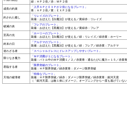
緑：ＨＰ２倍／赤：ＭＰ２倍
「入手ＡＰとＥＸＰが２倍になるプレート」
成長の約束
青：ＡＰ２倍／黄：ＥＸＰ２倍
「リレイズのプレート」
約された癒し
装備：おぼえた【白魔法】が使える／黄緑赤：リレイズ
「フレアのプレート」
破滅の炎
装備：おぼえた【黒魔法】が使える／黄緑赤：フレア
「ホーリーのプレート」
至高の光
装備：おぼえた【白魔法】が使える／緑：リレイズ／緑赤黄：ホーリー
「アルテマのプレート」
終末の日
装備：おぼえた【黒魔法】が使える／緑：フレア／緑赤黄：アルテマ
迷わざる者
「スペシャルドレスにドレスアップしやすいプレート」
「ＭＰ消費が１になるプレート」
限りなき魔力
装備：バトル中のＭＰ消費１／２／赤黄青：通るたびに魔力＋１５／赤黄
「限界突破のプレート」
君臨する者
装備：ＨＰ限界突破／緑赤黄青：ダメージ限界突破
「特殊なプレート」
天地の破壊者
装備：ＨＰ限界突破／緑赤：ダメージ限界突破／緑赤黄青：銀河天震
（「銀河天震」は敵１体にダメージ。オープニングから一度も逃げていな