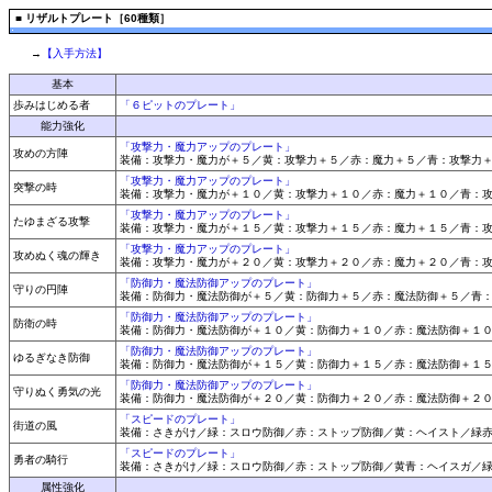
■
リザルトプレート［60種類］
→
【入手方法】
基本
歩みはじめる者
「６ピットのプレート」
能力強化
「攻撃力・魔力アップのプレート」
攻めの方陣
装備：攻撃力・魔力が＋５／黄：攻撃力＋５／赤：魔力＋５／青：攻撃力
「攻撃力・魔力アップのプレート」
突撃の時
装備：攻撃力・魔力が＋１０／黄：攻撃力＋１０／赤：魔力＋１０／青：
「攻撃力・魔力アップのプレート」
たゆまざる攻撃
装備：攻撃力・魔力が＋１５／黄：攻撃力＋１５／赤：魔力＋１５／青：
「攻撃力・魔力アップのプレート」
攻めぬく魂の輝き
装備：攻撃力・魔力が＋２０／黄：攻撃力＋２０／赤：魔力＋２０／青：
「防御力・魔法防御アップのプレート」
守りの円陣
装備：防御力・魔法防御が＋５／黄：防御力＋５／赤：魔法防御＋５／青
「防御力・魔法防御アップのプレート」
防衛の時
装備：防御力・魔法防御が＋１０／黄：防御力＋１０／赤：魔法防御＋１
「防御力・魔法防御アップのプレート」
ゆるぎなき防御
装備：防御力・魔法防御が＋１５／黄：防御力＋１５／赤：魔法防御＋１
「防御力・魔法防御アップのプレート」
守りぬく勇気の光
装備：防御力・魔法防御が＋２０／黄：防御力＋２０／赤：魔法防御＋２
「スピードのプレート」
街道の風
装備：さきがけ／緑：スロウ防御／赤：ストップ防御／黄：ヘイスト／緑
「スピードのプレート」
勇者の騎行
装備：さきがけ／緑：スロウ防御／赤：ストップ防御／黄青：ヘイスガ／
属性強化