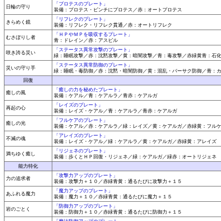
「プロテスのプレート」
日輪の守り
装備：プロテス・ピンチにプロテス／赤：オートプロテス
「リフレクのプレート」
きらめく鏡
装備：リフレク・リフレク貫通／赤：オートリフレク
「ＨＰやＭＰを吸収するプレート」
むさぼりし者
青：ドレイン／赤：アスピル
「ステータス異常攻撃のプレート」
咲き誇る災い
緑：睡眠攻撃／赤：沈黙攻撃／黄：暗闇攻撃／青：毒攻撃／赤緑黄青：石
「ステータス異常防御のプレート」
災いの守り手
緑：睡眠・毒防御／赤：沈黙・暗闇防御／黄：混乱・バーサク防御／青：
回復
「癒しの力を秘めたプレート」
癒しの風
装備：ケアル／青：ケアルラ／青赤：ケアルガ
「レイズのプレート」
再起の心
装備：レイズ・ケアル／青：ケアルラ／青赤：ケアルガ
「フルケアのプレート」
癒しの光
装備：ケアル／赤：ケアルラ／緑：レイズ／黄：ケアルガ／赤緑黄：フル
「アレイズのプレート」
不滅の魂
装備：レイズ・ケアル／緑：ケアルラ／黄：ケアルガ／赤緑黄：アレイズ
「リジェネのプレート」
満ちゆく癒し
装備：歩くとＨＰ回復・リジェネ／緑：ケアルガ／緑赤：オートリジェネ
能力特化
「攻撃力アップのプレート」
力の追求者
装備：攻撃力＋１０／赤緑青黄：通るたびに攻撃力＋１５
「魔力アップのプレート」
あふれる魔力
装備：魔力＋１０／赤緑青黄：通るたびに魔力＋１５
「防御力アップのプレート」
岩のごとく
装備：防御力＋１０／赤緑青黄：通るたびに防御力＋１５