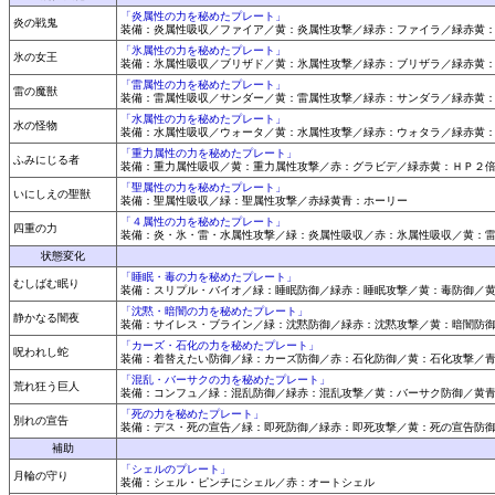
「炎属性の力を秘めたプレート」
炎の戦鬼
装備：炎属性吸収／ファイア／黄：炎属性攻撃／緑赤：ファイラ／緑赤黄
「氷属性の力を秘めたプレート」
氷の女王
装備：氷属性吸収／ブリザド／黄：氷属性攻撃／緑赤：ブリザラ／緑赤黄
「雷属性の力を秘めたプレート」
雷の魔獣
装備：雷属性吸収／サンダー／黄：雷属性攻撃／緑赤：サンダラ／緑赤黄
「水属性の力を秘めたプレート」
水の怪物
装備：水属性吸収／ウォータ／黄：水属性攻撃／緑赤：ウォタラ／緑赤黄
「重力属性の力を秘めたプレート」
ふみにじる者
装備：重力属性吸収／黄：重力属性攻撃／赤：グラビデ／緑赤黄：ＨＰ２
「聖属性の力を秘めたプレート」
いにしえの聖獣
装備：聖属性吸収／緑：聖属性攻撃／赤緑黄青：ホーリー
「４属性の力を秘めたプレート」
四重の力
装備：炎・氷・雷・水属性攻撃／緑：炎属性吸収／赤：氷属性吸収／黄：
状態変化
「睡眠・毒の力を秘めたプレート」
むしばむ眠り
装備：スリプル・バイオ／緑：睡眠防御／緑赤：睡眠攻撃／黄：毒防御／
「沈黙・暗闇の力を秘めたプレート」
静かなる闇夜
装備：サイレス・ブライン／緑：沈黙防御／緑赤：沈黙攻撃／黄：暗闇防
「カーズ・石化の力を秘めたプレート」
呪われし蛇
装備：着替えたい防御／緑：カーズ防御／赤：石化防御／黄：石化攻撃／
「混乱・バーサクの力を秘めたプレート」
荒れ狂う巨人
装備：コンフュ／緑：混乱防御／緑赤：混乱攻撃／黄：バーサク防御／黄
「死の力を秘めたプレート」
別れの宣告
装備：デス・死の宣告／緑：即死防御／緑赤：即死攻撃／黄：死の宣告防
補助
「シェルのプレート」
月輪の守り
装備：シェル・ピンチにシェル／赤：オートシェル