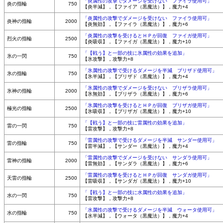
「炎属性の攻撃でダメージを受けない ファイラ使用可」
炎の指輪
750
【炎半減】，【ファイア（黒魔法）】，魔力+4
「炎属性の攻撃でダメージを受けない ファイラ使用可」
炎神の指輪
2000
【炎無効】，【ファイラ（黒魔法）】，魔力+6
「炎属性の攻撃を受けるとＨＰが回復 ファイガ使用可」
烈火の指輪
2500
【炎吸収】，【ファイガ（黒魔法）】，魔力+10
「【戦う】と一部の技に氷属性の効果を追加」
氷の一閃
750
【氷攻撃】，攻撃力+8
「氷属性の攻撃で受けるダメージを半減 ブリザド使用可」
氷の指輪
750
【氷半減】，【ブリザド（黒魔法）】，魔力+4
「氷属性の攻撃でダメージを受けない ブリザラ使用可」
氷神の指輪
2000
【氷無効】，【ブリザラ（黒魔法）】，魔力+6
「氷属性の攻撃を受けるとＨＰが回復 ブリザガ使用可」
極光の指輪
2500
【氷吸収】，【ブリザガ（黒魔法）】，魔力+10
「【戦う】と一部の技に雷属性の効果を追加」
雷の一閃
750
【雷攻撃】，攻撃力+8
「雷属性の攻撃で受けるダメージを半減 サンダー使用可」
雷の指輪
750
【雷半減】，【サンダー（黒魔法）】，魔力+4
「雷属性の攻撃でダメージを受けない サンダラ使用可」
雷神の指輪
2000
【雷無効】，【サンダラ（黒魔法）】，魔力+6
「雷属性の攻撃を受けるとＨＰが回復 サンダガ使用可」
天雷の指輪
2500
【雷吸収】，【サンダガ（黒魔法）】，魔力+10
「【戦う】と一部の技に水属性の効果を追加」
水の一閃
750
【雷攻撃】，攻撃力+8
「水属性の攻撃で受けるダメージを半減 ウォータ使用可」
水の指輪
750
【水半減】，【ウォータ（黒魔法）】，魔力+4