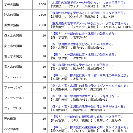
「水属性の攻撃でダメージを受けない ウォタラ使用可」
水神の指輪
2000
【水無効】，【ウォタラ（黒魔法）】，魔力+6
「水属性の攻撃を受けるとＨＰが回復 ウォタガ使用可」
浄水の指輪
2500
【水吸収】，【ウォタガ（黒魔法）】，魔力+10
「重力属性の攻撃でダメージを受けない グラビデ使用可」
重力の指輪
2500
【重力無効】，【グラビデ（妖術）】，HP+10％，MP+10％
「【戦う】と一部の技に炎・氷属性の効果を追加」
炎と氷の閃光
10
【炎・氷攻撃】，攻撃力+10
「炎・氷属性の攻撃を受けるとＨＰが回復する」
炎と氷の指輪
10
【炎・氷吸収】，魔力+10，魔法防御+10
「【戦う】と一部の技に雷・水属性の効果を追加」
雷と水の閃光
10
【雷・水攻撃】，攻撃力+10
「雷・水属性の攻撃を受けるとＨＰが回復する」
雷と水の指輪
10
【雷・水吸収】，魔力+10，魔法防御+10
「【戦う】と一部の技に炎・氷・雷・水属性の効果を追加」
フォーハンド
10
【４属性攻撃】，攻撃力+10
「炎・氷・雷・水属性の攻撃で受けるダメージを半減する」
フォーリング
10
【４属性半減】，防御力+10，魔法防御+10
「炎・氷・雷・水属性の攻撃でダメージを受けない」
フォーシールド
10
【４属性無効】，防御力+15，魔法防御+15
「炎・氷・雷・水属性の攻撃を受けるとＨＰが回復する」
フォーブレス
10
【４属性吸収】，防御力+20，魔法防御+20
「【戦う】と一部の技に即死効果を追加 デス使用可」
死の衝撃
10
【即死攻撃】，【デス（妖術）】，攻撃力-6，魔力+5
「【戦う】と一部の技に石化効果を追加 ブレイク使用可」
石化の衝撃
10
【石化攻撃】，【ブレイク（妖術）】，攻撃力-5，魔力+4