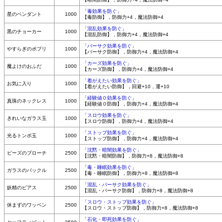
「毒効果を防ぐ」
星のペンダント
1000
【毒防御】，防御力+4，魔法防御+4
「混乱効果を防ぐ」
黒のチョーカー
1000
【混乱防御】，防御力+4，魔法防御+4
「バーサク効果を防ぐ」
やすらぎのポプリ
1000
【バーサク防御】，防御力+4，魔法防御+4
「カーズ効果を防ぐ」
魔よけのおふだ
1000
【カーズ防御】，防御力+4，魔法防御+4
「着がえたい効果を防ぐ」
お気に入り
1000
【着がえたい防御】，回避+10，運+10
「経験値０効果を防ぐ」
真珠のネックレス
1000
【経験値０防御】，防御力+4，魔法防御+4
「スロウ効果を防ぐ」
きれいなガラス玉
1000
【スロウ防御】，防御力+4，魔法防御+4
「ストップ効果を防ぐ」
光るトンボ玉
1000
【ストップ防御】，防御力+4，魔法防御+4
「沈黙・暗闇効果を防ぐ」
ビーズのブローチ
2500
【沈黙・暗闇防御】，防御力+8，魔法防御+8
「毒・睡眠効果を防ぐ」
ガラスのバックル
2500
【毒・睡眠防御】，防御力+8，魔法防御+8
「混乱・バーサク効果を防ぐ」
妖精のピアス
2500
【混乱・バーサク防御】，防御力+8，魔法防御+8
「スロウ・ストップ効果を防ぐ」
休まずのワッペン
2500
【スロウ・ストップ防御】，防御力+8，魔法防御+8
「石化・即死効果を防ぐ」