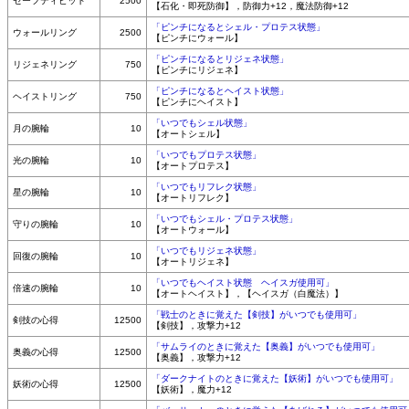
セーフティビット
2500
【石化・即死防御】，防御力+12，魔法防御+12
「ピンチになるとシェル・プロテス状態」
ウォールリング
2500
【ピンチにウォール】
「ピンチになるとリジェネ状態」
リジェネリング
750
【ピンチにリジェネ】
「ピンチになるとヘイスト状態」
ヘイストリング
750
【ピンチにヘイスト】
「いつでもシェル状態」
月の腕輪
10
【オートシェル】
「いつでもプロテス状態」
光の腕輪
10
【オートプロテス】
「いつでもリフレク状態」
星の腕輪
10
【オートリフレク】
「いつでもシェル・プロテス状態」
守りの腕輪
10
【オートウォール】
「いつでもリジェネ状態」
回復の腕輪
10
【オートリジェネ】
「いつでもヘイスト状態 ヘイスガ使用可」
倍速の腕輪
10
【オートヘイスト】，【ヘイスガ（白魔法）】
「戦士のときに覚えた【剣技】がいつでも使用可」
剣技の心得
12500
【剣技】，攻撃力+12
「サムライのときに覚えた【奥義】がいつでも使用可」
奥義の心得
12500
【奥義】，攻撃力+12
「ダークナイトのときに覚えた【妖術】がいつでも使用可」
妖術の心得
12500
【妖術】，魔力+12