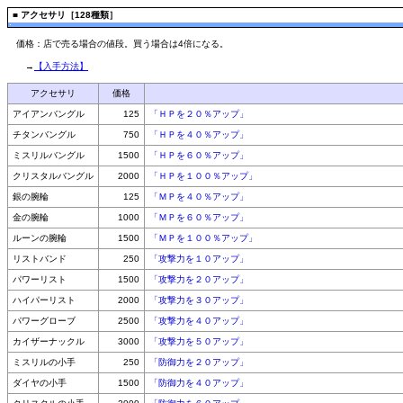
■
アクセサリ［128種類］
価格：店で売る場合の値段。買う場合は4倍になる。
→
【入手方法】
アクセサリ
価格
アイアンバングル
125
「ＨＰを２０％アップ」
チタンバングル
750
「ＨＰを４０％アップ」
ミスリルバングル
1500
「ＨＰを６０％アップ」
クリスタルバングル
2000
「ＨＰを１００％アップ」
銀の腕輪
125
「ＭＰを４０％アップ」
金の腕輪
1000
「ＭＰを６０％アップ」
ルーンの腕輪
1500
「ＭＰを１００％アップ」
リストバンド
250
「攻撃力を１０アップ」
パワーリスト
1500
「攻撃力を２０アップ」
ハイパーリスト
2000
「攻撃力を３０アップ」
パワーグローブ
2500
「攻撃力を４０アップ」
カイザーナックル
3000
「攻撃力を５０アップ」
ミスリルの小手
250
「防御力を２０アップ」
ダイヤの小手
1500
「防御力を４０アップ」