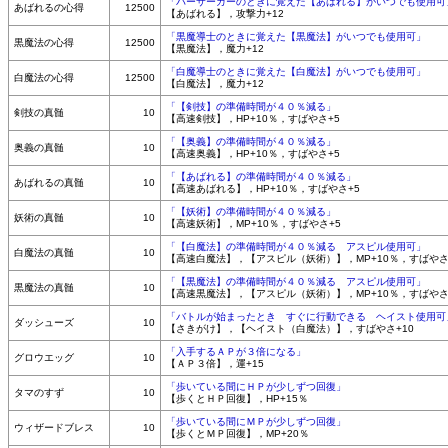
「バーサーカーのときに覚えた【あばれる】がいつでも使用可
あばれるの心得
12500
【あばれる】，攻撃力+12
「黒魔導士のときに覚えた【黒魔法】がいつでも使用可」
黒魔法の心得
12500
【黒魔法】，魔力+12
「白魔導士のときに覚えた【白魔法】がいつでも使用可」
白魔法の心得
12500
【白魔法】，魔力+12
「【剣技】の準備時間が４０％減る」
剣技の真髄
10
【高速剣技】，HP+10％，すばやさ+5
「【奥義】の準備時間が４０％減る」
奥義の真髄
10
【高速奥義】，HP+10％，すばやさ+5
「【あばれる】の準備時間が４０％減る」
あばれるの真髄
10
【高速あばれる】，HP+10％，すばやさ+5
「【妖術】の準備時間が４０％減る」
妖術の真髄
10
【高速妖術】，MP+10％，すばやさ+5
「【白魔法】の準備時間が４０％減る アスピル使用可」
白魔法の真髄
10
【高速白魔法】，【アスピル（妖術）】，MP+10％，すばやさ
「【黒魔法】の準備時間が４０％減る アスピル使用可」
黒魔法の真髄
10
【高速黒魔法】，【アスピル（妖術）】，MP+10％，すばやさ
「バトルが始まったとき すぐに行動できる ヘイスト使用可
ダッシューズ
10
【さきがけ】，【ヘイスト（白魔法）】，すばやさ+10
「入手するＡＰが３倍になる」
グロウエッグ
10
【ＡＰ３倍】，運+15
「歩いている間にＨＰが少しずつ回復」
タマのすず
10
【歩くとＨＰ回復】，HP+15％
「歩いている間にＭＰが少しずつ回復」
ウィザードブレス
10
【歩くとＭＰ回復】，MP+20％