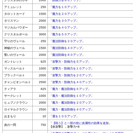
クリスタルの小手
2000
「防御力を６０アップ」
アミュレット
250
「魔力を１０アップ」
タロットカード
1500
「魔力を２０アップ」
タリスマン
2000
「魔力を３０アップ」
マジカルパウダー
2500
「魔力を４０アップ」
クリスタルボール
3000
「魔力を５０アップ」
守りのヴェール
250
「魔法防御を２０アップ」
神秘のヴェール
1500
「魔法防御を４０アップ」
誓いのヴェール
2000
「魔法防御を６０アップ」
ガントレット
625
「攻撃力・防御力を５アップ」
マッスルベルト
1000
「攻撃力・防御力を１０アップ」
ブラックベルト
2000
「攻撃力・防御力を２０アップ」
チャンピオンベルト
2500
「攻撃力・防御力を４０アップ」
ティアラ
625
「魔力・魔法防御を５アップ」
サークレット
1000
「魔力・魔法防御を１０アップ」
ヒュプノクラウン
2000
「魔力・魔法防御を２０アップ」
ロイヤルクラウン
2500
「魔力・魔法防御を４０アップ」
おまもり
10
「運を１００アップ」
「【戦う】と一部の技に炎属性の効果を追加」
炎の一閃
750
【炎攻撃】，攻撃力+8