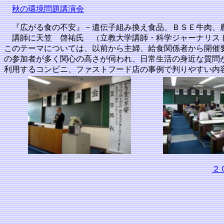
秋の環境問題講演会
『広がる食の不安』－遺伝子組み換え食品、ＢＳＥ牛肉、
講師に天笠 啓祐氏 （立教大学講師・科学ジャーナリス
このテーマについては、以前から主婦、給食関係者から開催
の参加者が多く関心の高さが伺われ、日常生活の身近な質問
利用するコンビニ、ファストフード店の事例で判りやすい内
２