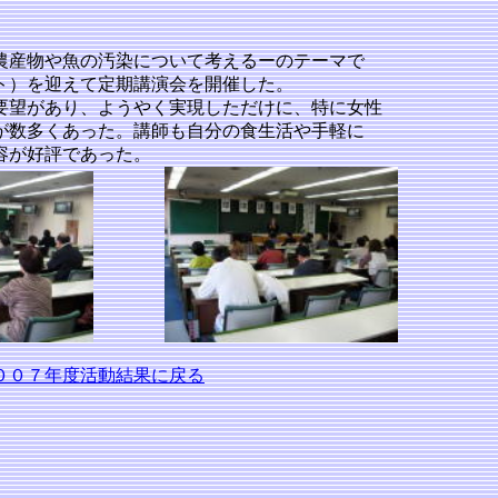
農産物や魚の汚染について考えるーのテーマで
ト）を迎えて定期講演会を開催した。
要望があり、ようやく実現しただけに、特に女性
が数多くあった。講師も自分の食生活や手軽に
容が好評であった。
００７年度活動結果に戻る