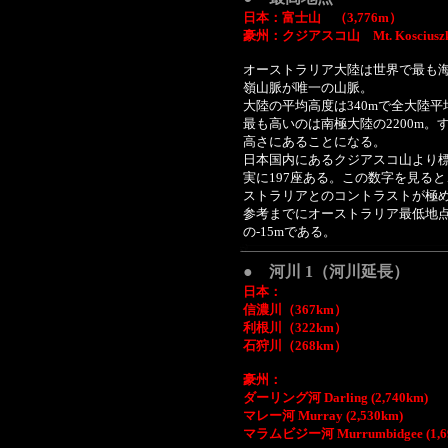
日本：富士山 （3,776m）
豪州：クジアスコ山 Mt. Kosciuszk
オーストラリア大陸は世界で最も
嶺山脈が唯一の山脈。
大陸の平均高度は340mで全大陸平
最も高いのは南極大陸の2200m
高さにあることになる。
日本国内にあるクジアスコ山より標
実に197座ある。この数字を見る
ストラリアとのコントラストが極
参考までにオーストラリア最低地点は、
の-15mである。
● 河川 1（河川延長）
日本：
信濃川（367km）
利根川（322km）
石狩川（268km）
豪州：
ダーリング河 Darling (2,740km)
マレー河 Murray (2,530km)
マラムビジー河 Murrumbidgee (1,6