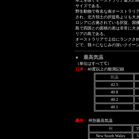
本土を除くオーストラリア最大の
サイズである。
野生動物で有名な南オーストラリ
され、北方領土の択捉島よりも大
ロシアに占拠されている択捉、国
島で四国との面積の差は非常に大
リアの島である。
オーストラリアで上位にランクさ
どで、我々になじみの深いクイー
● 最高気温
（単位はすべて℃）
日本：
40度以上の観測記録
気温
42.5
40.8
40.2
40.1
豪州：
州別最高気温
州
New South Wales
5