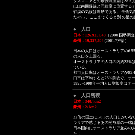
タスマニアとの最低気温差は28.5
ほぼ南回帰線と同緯度に位置する
砂漠の気候は過酷である。 最低気
た-89.2、ここまでくると別 の星
● 人口
日本：
126,925,843
（2000 国勢調
豪州：
19,357,594
(2001.7推計)
日本の人口はオーストラリアの6.
の人口を上回る。
オーストラリアの人口の内約23%
ている。
都市人口率はオーストラリアが85.4%(
口率は平均すると75%前後で、オ
1995~1999年平均人口増加率はオ
● 人口密度
日本：
340/ km2
豪州：
2/ km2
22倍の国土に1/6.5の人口しか
ラリアで感じるあの開放感の一端
日本国内にオーストラリア並みの人
た！