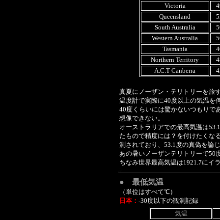
Victoria
4
Queensland
5
South Australia
5
Western Australia
5
Tasmania
4
Northern Territory
4
A.C.T Canberra
4
真夏にノーザン・テリトリーを旅す
温度計で実際に40度以上の気温を
40度くらいには驚かないつもりで
想像できない。
オーストラリアでの最高気温は53.
たもので精度には？を付けたくなる
測されており、53.1度の真偽を
あの暑いノーザンテリトリーで50
ちなみ世界最高気温は1921.7にイ
● 最低気温
（単位はすべて℃）
日本：
-30度以下の観測記録
気温