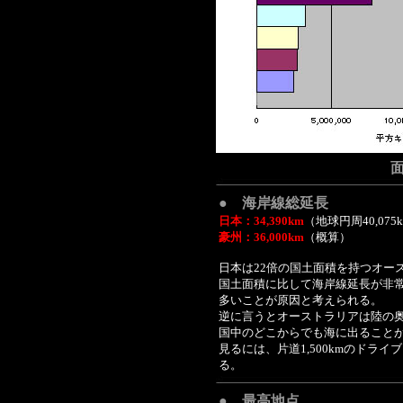
面
● 海岸線総延長
日本：34,390km
（地球円周40,07
豪州：36,000km
（概算）
日本は22倍の国土面積を持つオー
国土面積に比して海岸線延長が非
多いことが原因と考えられる。
逆に言うとオーストラリアは陸の
国中のどこからでも海に出ること
見るには、片道1,500kmのドラ
る。
● 最高地点