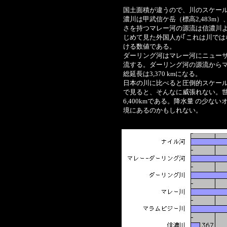
国土面積が違うので、川のスケー
濃川は甲武信ケ岳（標高2,483m）
さを持つマレー河の源流は信濃川よ
じめて見た外国人が｢これは川では
ける数値である。
ダーリング河はマレー河にニューサウ
流する。ダーリング河の源流から
総延長は3,370 kmになる。
日本の川に比べると圧倒的スケー
で見ると、そんなに威張れない。世界
6,400kmである。降水量 の少
境にあるのかもしれない。