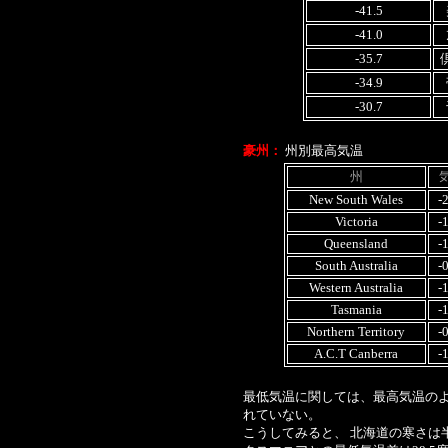
-41.5
-41.0
-35.7
-34.9
-30.7
豪州：
州別最高気温
州
New South Wales
-
Victoria
-
Queensland
-
South Australia
-
Western Australia
-
Tasmania
-
Northern Territory
-
A.C.T Canberra
-
最低気温に関しては、最高気温の
れていない。
こうしてみると、 北海道の寒さは