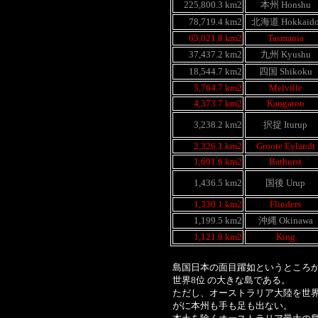
225,800.3 km2
本州 Honshu
78,719.4 km2
北海道 Hokkaid
65,021.8 km2
Tasmania
37,437.2 km2
九州 Kyushu
18,544.7 km2
四国 Shikoku
5,764.7 km2
Melville
4,373.7 km2
Kangaroo
3,238.2 km2
択捉 Iturup
2,326.1 km2
Groote Eylandt
1,691.6 km2
Bathurst
1,436.5 km2
国後 Urup
1,330.1 km2
Flinders
1,199.5 km2
沖縄 Okinawa
1,121.0 km2
King
島国日本の面目躍如というところ
世界8位 の大きな島である。
ただし、オーストラリア大陸を世
がに本州も手も足も出ない。