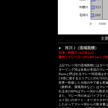
主
● 河川 2（流域面積）
日本：利根川 16,840 km2
豪州：マレー川 1,061,469 km2
上記マレー河の流域面積にはダー
ダーリング河は全長が本流のマレー河よ
Basinと呼ばれるマレー河流域は
2.8倍に達するエリアに1,956,76
世界一乾燥した大陸の中で最も乾
（飲料水、灌漑用水など）はマレ
れる水の90%はマレー河から取水
また、マレー河の水はパイプライ
エイ沿いのポート・オーガスタや
したがってマレー河からの取水量