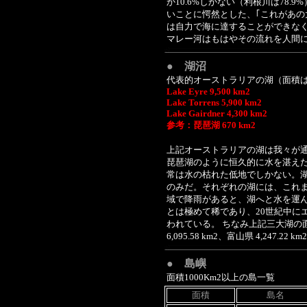
か10.6%しかない（利根川は78
いことに愕然とした、｢これがあの
は自力で海に達することができな
マレー河はもはやその流れを人間
● 湖沼
代表的オーストラリアの湖（面積
Lake Eyre 9,500 km2
Lake Torrens 5,900 km2
Lake Gairdner 4,300 km2
参考：琵琶湖 670 km2
上記オーストラリアの湖は我々が通
琵琶湖のように恒久的に水を湛え
常は水の枯れた低地でしかない。
のみだ。それぞれの湖には、これ
域で降雨があると、湖へと水を運
とは極めて稀であり、20世紀中に
われている。 ちなみ上記三大湖の面積は
6,095.58 km2、富山県 4,247.22
● 島嶼
面積1000Km2以上の島一覧
面積
島名