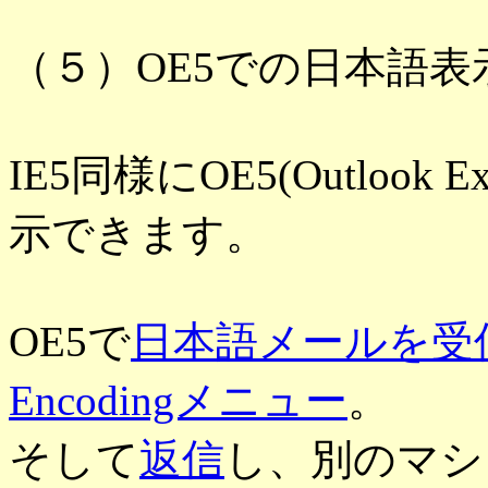
（５）OE5での日本語表
IE5同様にOE5(Outloo
示できます。
OE5で
日本語メールを受
Encodingメニュー
。
そして
返信
し、別のマシ