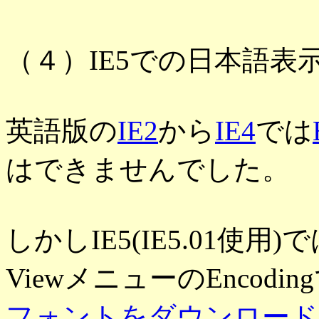
（４）IE5での日本語表
英語版の
IE2
から
IE4
では
はできませんでした。
しかしIE5(IE5.01使用)
ViewメニューのEncodin
フォントをダウンロード