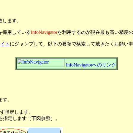
致します。
を採用している
InfoNavigator
を利用するのが現在最も高い精度
rサイト
にジャンプして、以下の要領で検索して戴きたくお願い
InfoNavigatorへのリンク
ます。
ず指定します。
ドを指定します（下図参照）。