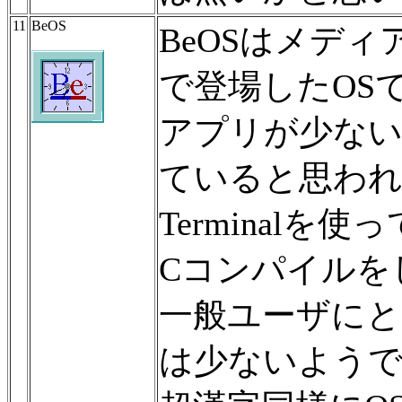
11
BeOS
BeOSはメデ
で登場したOS
アプリが少な
ていると思わ
Terminalを
Cコンパイルを
一般ユーザに
は少ないよう