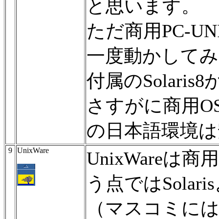
と思います。
ただ商用PC-UN
一度動かしてみた
付属のSolar
さすがに商用O
の日本語環境は
9
UnixWare
UnixWareは
う点ではSolar
（マスコミに