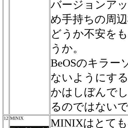
バージョンア
め手持ちの周辺
どうか不安を
うか。
BeOSのキラー
ないようにす
かはしぼんで
るのではない
12
MINIX
MINIXはとても