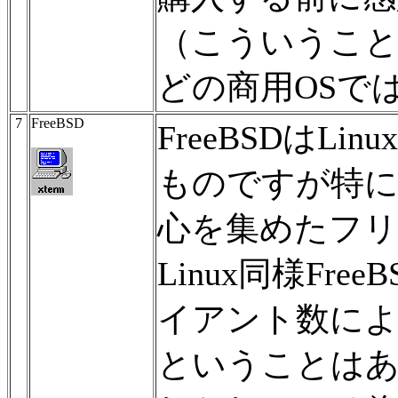
（こういうことはWi
どの商用OSで
7
FreeBSD
FreeBSDはL
ものですが特に
心を集めたフリ
Linux同様Fr
イアント数に
ということは