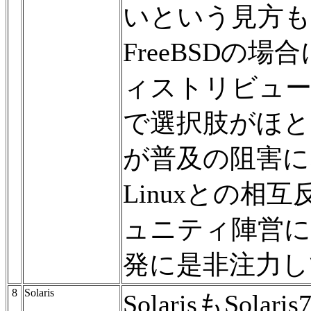
いという見方も
FreeBSDの場
ィストリビュ
で選択肢がほと
が普及の阻害に
Linuxとの相互
ュニティ陣営にも
発に是非注力し
8
Solaris
SolarisもSo