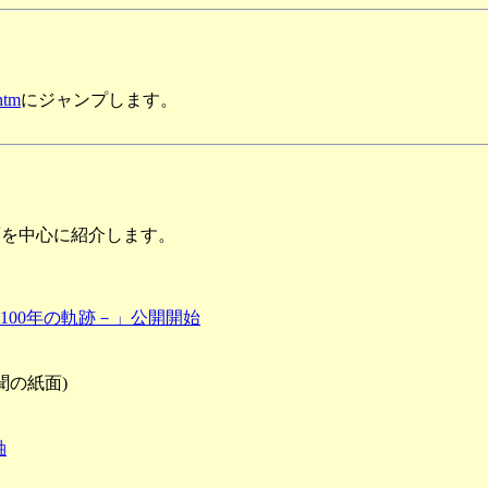
htm
にジャンプします。
面を中心に紹介します。
00年の軌跡－」公開開始
聞の紙面)
軸