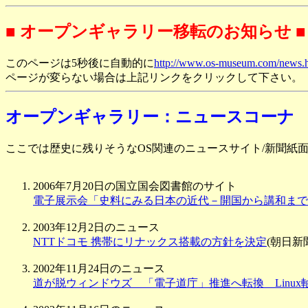
■ オープンギャラリー移転のお知らせ ■
このページは
5秒後
に自動的に
http://www.os-museum.com/news.
ページが変らない場合は上記リンクをクリックして下さい。
オープンギャラリー：ニュースコーナ
ここでは歴史に残りそうなOS関連のニュースサイト/新聞紙
2006年7月20日の国立国会図書館のサイト
電子展示会「史料にみる日本の近代－開国から講和まで1
2003年12月2日のニュース
NTTドコモ 携帯にリナックス搭載の方針を決定
(朝日新
2002年11月24日のニュース
道が脱ウィンドウズ 「電子道庁」推進へ転換 Linux