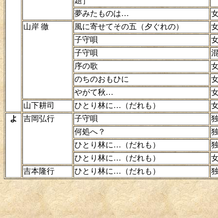
題］
夢みたものは…
山岸 徹
風に寄せてその五（夕ぐれの）
子守唄
子守唄
序の歌
のちのおもひに
やがて秋…
山下耕司
ひとり林に…（だれも）
よ
吉岡弘行
子守唄
何処へ？
ひとり林に…（だれも）
ひとり林に…（だれも）
吉本隆行
ひとり林に…（だれも）