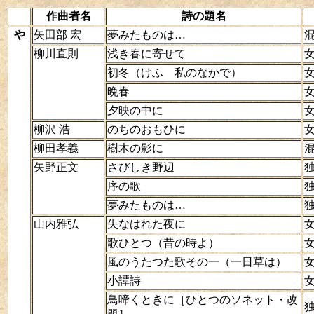
作曲者名
詩の題名
や
矢田部 宏
夢みたものは…
柳川直則
浅き春に寄せて
初冬（けふ 私のなかで）
晩春
夕映の中に
柳沢 浩
のちのおもひに
柳田孝義
樹木の影に
矢野正文
さびしき野辺
序の歌
夢みたものは…
山内雅弘
失なはれた夜に
歌ひとつ（昔の時よ）
風のうたつた歌その一（一日草は）
小譚詩
鳥啼くときに［ひとつのソネット・改