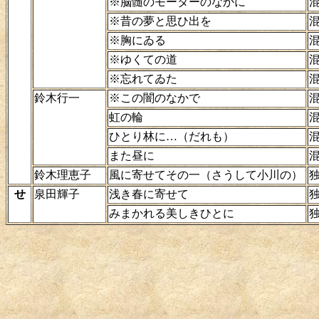
※脳髄のモーターのなかに
※昔の夢と思ひ出を
※胸にゐる
※ゆくての道
※忘れてゐた
鈴木行一
※この闇のなかで
虹の輪
ひとり林に…（だれも）
また昼に
鈴木理恵子
風に寄せてその一（さうして小川の）
せ
泉田輝子
浅き春に寄せて
みまかれる美しきひとに