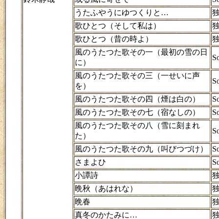
うたふやうにゆつくりと…
歌ひとつ（そして私は）
歌ひとつ（昔の時よ）
風のうたつた歌その一（最初の雪の日
So
に）
風のうたつた歌その三（一せいに声
So
を）
風のうたつた歌その四（煙は白の）
So
風のうたつた歌その七（宿なしの）
So
風のうたつた歌その八（雪に刻まれ
So
た）
風のうたつた歌その九（叫びつづけ）
So
さまよひ
So
小譚詩
晩秋（あはれな）
晩春
真冬のかたみに…