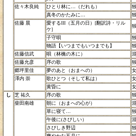
佐々木良純
ひとり林に…（だれも）
真冬のかたみに…
佐藤 晨
愛するIII（五月の日）[翻訳詩・リル
ケ]
子守唄
物語【いつまでもいつまでも】
佐藤信武
唄（林檎の木に）
佐藤允彦
序の歌
郷坪里佳
夢のあと（おまへの）
澤内 崇
歌ひとつ（そして私は）
黄昏に
し
芝 祐久
序の歌
柴田南雄
朝に（おまへの心が）
草に寝て…
午後に(さびしい）
さびしき野辺
爽やかな五月に