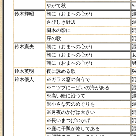
やがて秋…
So
鈴木輝昭
朝に（おまへの心が）
さびしき野辺
樹木の影に
序の歌
鈴木憲夫
朝に（おまへの心が）
朝に（おまへの心が）
朝に（おまへの心が）
鈴木英明
夜に詠める歌
鈴木優人
※ガラス窓の向うで
※コツプに一ぱいの海がある
※高い籬に沿つて
※小さな穴のめぐりを
※月夜のかげは大きい
※長いまつげのかげ
※庭に干瓢が乾してある