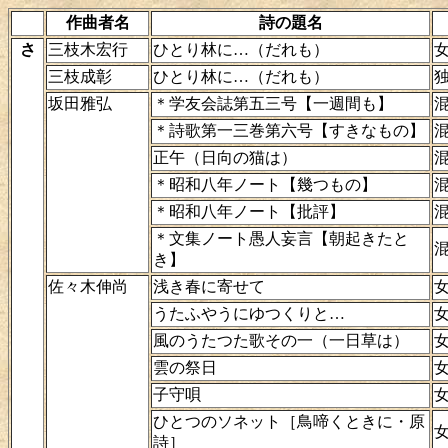
作曲者名
詩の題名
さ
三枝木宏行
ひとり林に…（だれも）
三枝成彰
ひとり林に…（だれも）
坂田雅弘
＊学友会誌第五三号【一週間も】
＊詩歌第一三巻第六号【すきなもの】
正午（日向の猫は）
＊昭和八年ノート【幾つもの】
＊昭和八年ノート【批評】
＊文集ノート愚人妄言【朝起きたと
き】
佐々木伸尚
浅き春に寄せて
うたふやうにゆつくりと…
風のうたつた歌その一（一日草は）
雲の祭日
子守唄
ひとつのソネット［鳥啼くときに・原
詩］