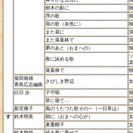
樹木の影に
序の歌
燕の歌（灰色に）
また昼に
また落葉林で
夢のあと（おまへの）
夜に詠める歌
落葉林で
柴田南雄
さびしき野辺
青島広志編曲
白日 歩
子守唄
草に寝て…
新宮雍子
風のうたつた歌その一（一日草は）
す
鈴木明美
朝に（おまへの心が）
麦藁帽子
鈴木静哉
或る風に寄せて
So