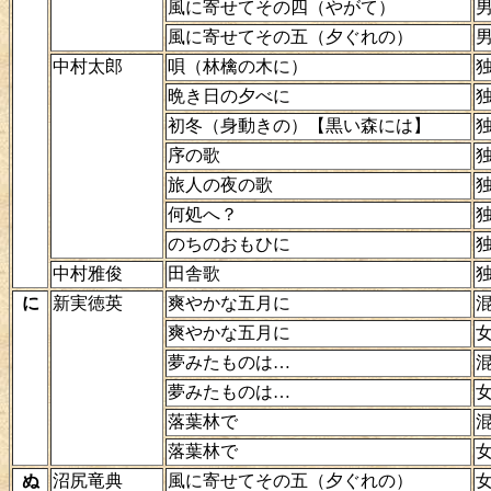
風に寄せてその四（やがて）
風に寄せてその五（夕ぐれの）
中村太郎
唄（林檎の木に）
晩き日の夕べに
初冬（身動きの）【黒い森には】
序の歌
旅人の夜の歌
何処へ？
のちのおもひに
中村雅俊
田舎歌
に
新実徳英
爽やかな五月に
爽やかな五月に
夢みたものは…
夢みたものは…
落葉林で
落葉林で
ぬ
沼尻竜典
風に寄せてその五（夕ぐれの）