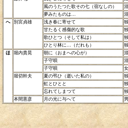
風のうたつた歌その七（宿なしの）
夢みたものは…
へ
別宮貞雄
浅き春に寄せて
甘たるく感傷的な歌
歌ひとつ（そして私は）
ひとり林に…（だれも）
ほ
堀内貴晃
朝に（おまへの心が）
子守唄
子守唄
堀切幹夫
夏の弔ひ（逝いた私の）
虹とひとと
忘れてしまつて
本間憲彦
月の光に与へて