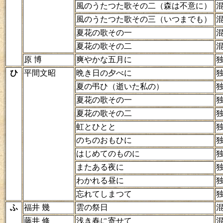
風のうたつた歌その二（森は不意に）
風のうたつた歌その三（いつまでも）
夏花の歌その一
夏花の歌その二
原 博
爽やかな五月に
ひ
平間文昭
晩き日の夕べに
夏の弔ひ（逝いた私の）
夏花の歌その一
夏花の歌その二
虹とひとと
のちのおもひに
はじめてのものに
またある夜に
わかれる昼に
忘れてしまつて
ふ
福井 幾
雲の祭日
藤井 修
浅き春に寄せて