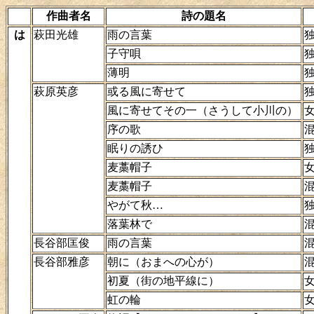
作曲者名
詩の題名
は
萩田光雄
雨の言葉
子守唄
薄明
萩原英彦
或る風に寄せて
風に寄せてその一（さうして小川の）
序の歌
眠りの誘ひ
麦藁帽子
麦藁帽子
やがて秋…
落葉林で
長谷部匡俊
雨の言葉
長谷部雅彦
朝に（おまへの心が）
初夏（街の地平線に）
虹の輪