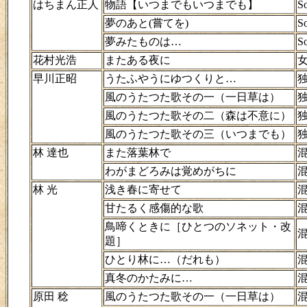
はちまん正人
物語【いつまでもいつまでも】
So
夢のあと(嘗てを)
So
夢みたものは…
So
花村光浩
またある夜に
早川正昭
うたふやうにゆつくりと…
風のうたつた歌その一（一日草は）
風のうたつた歌その二（森は不意に）
風のうたつた歌その三（いつまでも）
林 達也
また落葉林で
わがまどろみは覚めがちに
林 光
浅き春に寄せて
甘たるく感傷的な歌
鳥啼くときに［ひとつのソネット・改
題］
ひとり林に…（だれも）
真冬のかたみに…
原田 稔
風のうたつた歌その一（一日草は）