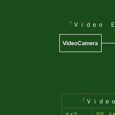
「Ｖｉｄｅｏ 
「Ｖｉｄｅ
カメラ
日立 Ｖ