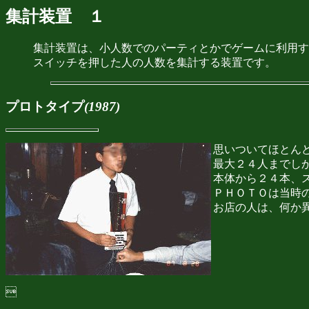
集計装置 １
集計装置は、小人数でのパーティとかでゲームに利用す
スイッチを押した人の人数を集計する装置です。
プロトタイプ
(1987)
思いついてほとん
最大２４人までし
本体から２４本、
ＰＨＯＴＯは当時
お店の人は、何か
