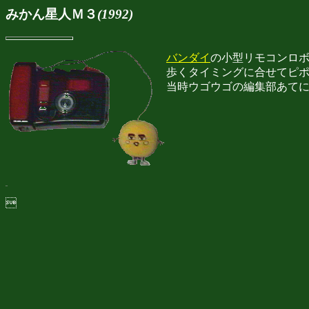
みかん星人Ｍ３
(1992)
バンダイ
の小型リモコンロ
歩くタイミングに合せてピ
当時ウゴウゴの編集部あて
