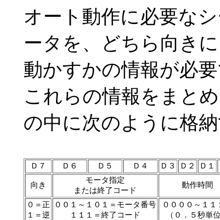
オート動作に必要なシ
ータを、どちら向きに
動かすかの情報が必要
これらの情報をまとめ
の中に次のように格納
Ｄ７
Ｄ６
Ｄ５
Ｄ４
Ｄ３
Ｄ２
Ｄ１
モータ指定
向き
動作時間
または終了コード
０＝正
００１～１０１＝モータ番号
００００～１１
１＝逆
１１１＝終了コード
（０．５秒単