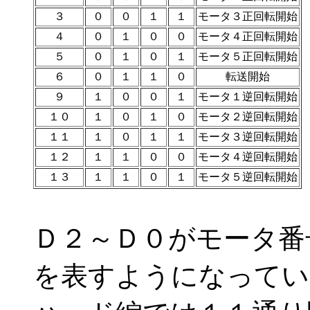
３
０
０
１
１
モータ３正回転開始
４
０
１
０
０
モータ４正回転開始
５
０
１
０
１
モータ５正回転開始
６
０
１
１
０
転送開始
９
１
０
０
１
モータ１逆回転開始
１０
１
０
１
０
モータ２逆回転開始
１１
１
０
１
１
モータ３逆回転開始
１２
１
１
０
０
モータ４逆回転開始
１３
１
１
０
１
モータ５逆回転開始
Ｄ２～Ｄ０がモータ番
を表すようになってい