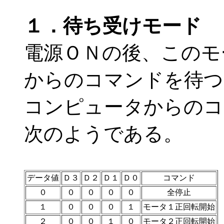
１．待ち受けモード
電源ＯＮの後、このモ
からのコマンドを待つ
コンピュータからのコ
次のようである。
データ値
Ｄ３
Ｄ２
Ｄ１
Ｄ０
コマンド
０
０
０
０
０
全停止
１
０
０
０
１
モータ１正回転開始
２
０
０
１
０
モータ２正回転開始