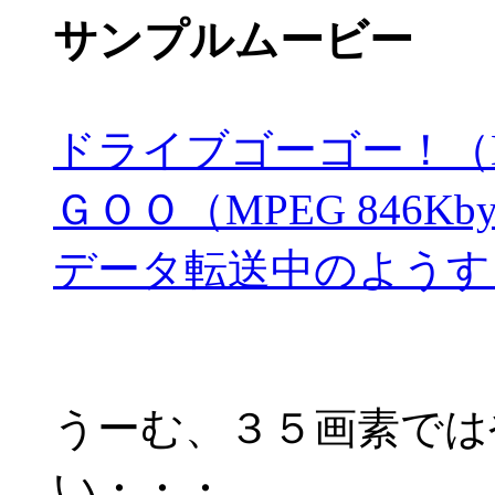
サンプルムービー
ドライブゴーゴー！（MPE
ＧＯＯ（MPEG 846Kby
データ転送中のようす （M
うーむ、３５画素では
い・・・