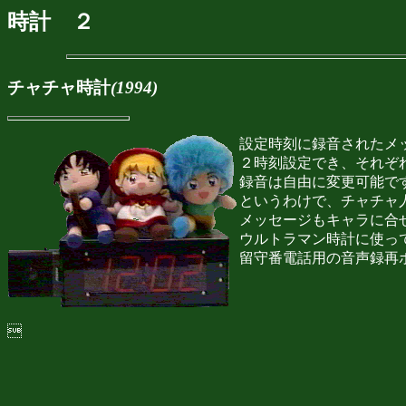
時計 ２
チャチャ時計
(1994)
設定時刻に録音されたメ
２時刻設定でき、それぞ
録音は自由に変更可能で
というわけで、チャチャ
メッセージもキャラに合
ウルトラマン時計に使っ
留守番電話用の音声録再
