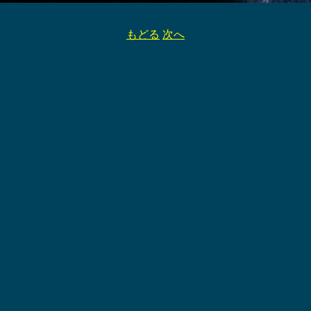
もどる
次へ