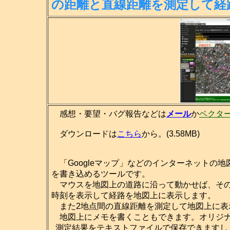
の距離
と直線距離を測定して経
感想・要望・バグ報告などは
メール
か
ベクタ
ダウンロードは
こちら
から。(3.58MB)
「Googleマップ」などのインターネットの
を書き込めるツールです。
マウスを地図上の道路に沿って動かせば、その
時刻を表示して経路を地図上に表示します。
また2地点間の直線距離を測定して地図上に表
地図上にメモを書くこともできます。オリジナ
測定結果をテキストファイルで保存できますし