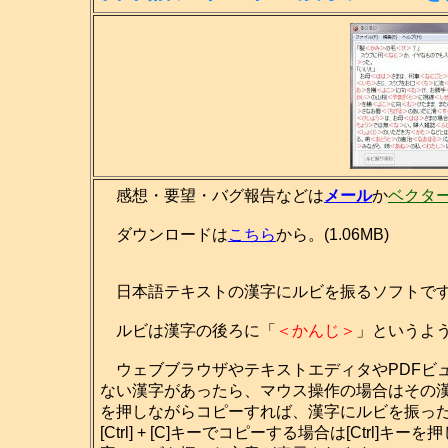
感想・要望・バグ報告などは
メール
か
ベクタ
ダウンロードは
こちら
から。(1.06MB)
日本語テキストの漢字にルビを振るソフトで
ルビは漢字の後ろに「
＜かんじ＞
」というよ
ウェブブラウザやテキストエディタやPDFビ
ない漢字があったら、マウス操作の場合はその
を押しながらコピーすれば、漢字にルビを振っ
[Ctrl] + [C]キーでコピーする場合は[Ctrl