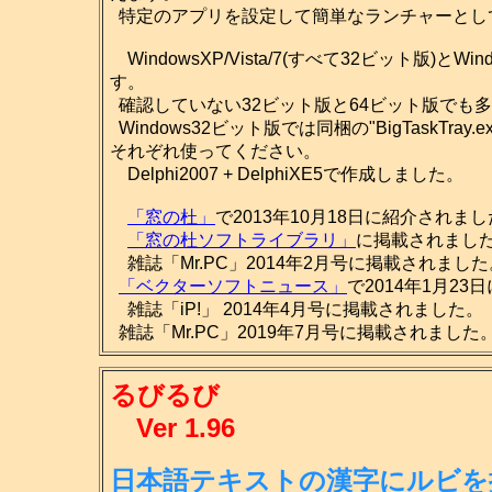
特定のアプリを設定して簡単なランチャーとし
WindowsXP/Vista/7(すべて32ビット版)とW
す。
確認していない32ビット版と64ビット版でも多
Windows32ビット版では同梱の"BigTaskTray.ex
それぞれ使ってください。
Delphi2007 + DelphiXE5で作成しました。
「窓の杜」
で2013年10月18日に紹介されま
「窓の杜ソフトライブラリ」
に掲載されました。(2
雑誌「Mr.PC」2014年2月号に掲載されました
「ベクターソフトニュース」
で2014年1月2
雑誌「iP!」 2014年4月号に掲載されました。
雑誌「Mr.PC」2019年7月号に掲載されました
るびるび
Ver 1.96
日本語テキストの漢字にルビを