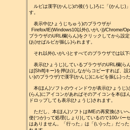
ルビは漢字(かんじ)の後(うし)ろに「(かんじ)
す。
表示中(ひょうじちゅう)のブラウザが
Firefox/IE(Windows10以外(いがい))/Chrome/Ope
ブラウザのURL欄(らん)をクリックしてから設定(せ
(お)せばルビが振(ふ)られます。
それ以外(いがい)とすべてのブラウザでは以下
表示(ひょうじ)しているブラウザのURL欄(らん
は[Shift]キー)を押(お)しながらコピーすれば
い)のブラウザ)で漢字(かんじ)にルビを振(ふ)
本(ほん)ソフトのウィンドウが表示(ひょうじ)さ
(らん)にアイコンがあればそのアイコンを本(ほん)
ドロップしても表示(ひょうじ)されます。
ただし、本(ほん)ソフトはIMEの再変換(さいへん
使(つか)って処理(しょり)しているので100パー
はありません。「行った」は「(い)った」だった
れます。