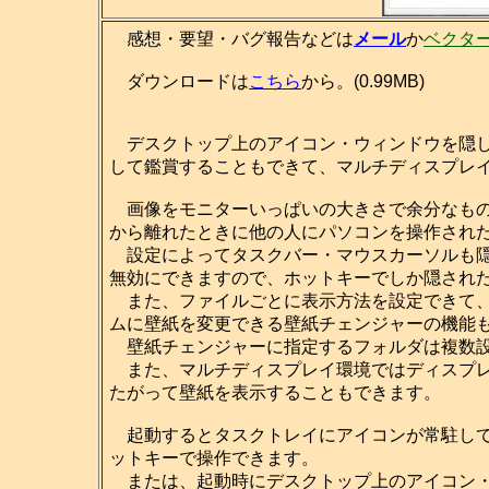
感想・要望・バグ報告などは
メール
か
ベクタ
ダウンロードは
こちら
から。(0.99MB)
デスクトップ上のアイコン・ウィンドウを隠し
して鑑賞することもできて、マルチディスプレ
画像をモニターいっぱいの大きさで余分なもの
から離れたときに他の人にパソコンを操作され
設定によってタスクバー・マウスカーソルも隠せますし、[
無効にできますので、ホットキーでしか隠され
また、ファイルごとに表示方法を設定できて、
ムに壁紙を変更できる壁紙チェンジャーの機能
壁紙チェンジャーに指定するフォルダは複数設
また、マルチディスプレイ環境ではディスプレ
たがって壁紙を表示することもできます。
起動するとタスクトレイにアイコンが常駐して
ットキーで操作できます。
または、起動時にデスクトップ上のアイコン・