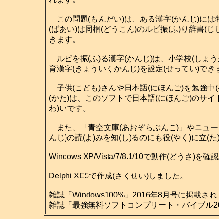
この問題(もんだい)は、ある漢字(かんじ)には特
(ばあい)は同梱(どうこん)のルビ振(ふ)り辞書(
きます。
ルビを振(ふ)る漢字(かんじ)は、小学校(しょう
育漢字(きょういくかんじ)を設定(せってい)で
子供(こども)さんや日本語(にほんご)を勉強中(
(かた)は、このソフトで日本語(にほんご)のサイ
わ)いです。
また、「青空文庫(あおぞらぶんこ)」やニュース
んじ)の読(よ)みを知(し)るのにも役(やく)に立(
Windows XP/Vista/7/8.1/10で動作(どうさ
Delphi XE5で作成(さくせい)しました。
雑誌「Windows100%」2016年8月号に掲載さ
雑誌「最強無料ソフトコンプリート・バイブル201