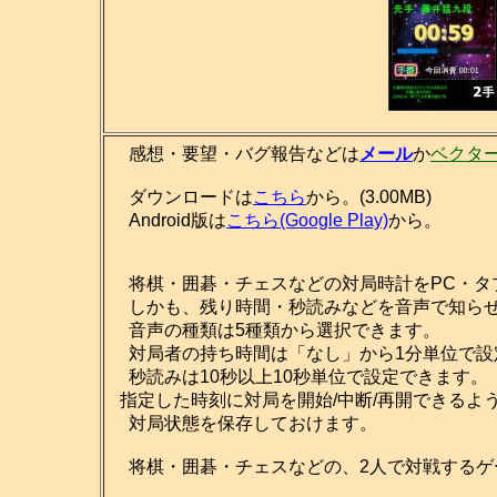
感想・要望・バグ報告などは
メール
か
ベクタ
ダウンロードは
こちら
から。(3.00MB)
Android版は
こちら(Google Play)
から。
将棋・囲碁・チェスなどの対局時計をPC・タ
しかも、残り時間・秒読みなどを音声で知ら
音声の種類は5種類から選択できます。
対局者の持ち時間は「なし」から1分単位で設
秒読みは10秒以上10秒単位で設定できます。
指定した時刻に対局を開始/中断/再開できるよ
対局状態を保存しておけます。
将棋・囲碁・チェスなどの、2人で対戦するゲ