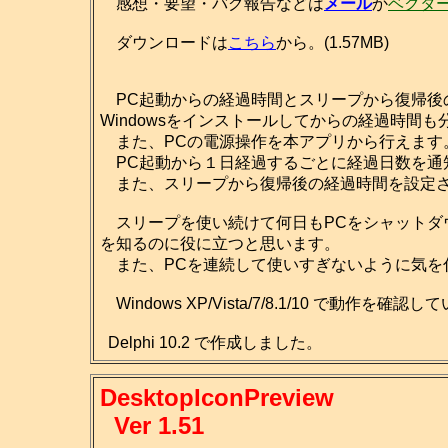
感想・要望・バグ報告などは
メール
か
ベクタ
ダウンロードは
こちら
から。(1.57MB)
PC起動からの経過時間とスリープから復帰後
Windowsをインストールしてからの経過時間も
また、PCの電源操作を本アプリから行えます
PC起動から１日経過するごとに経過日数を通
また、スリープから復帰後の経過時間を設定さ
スリープを使い続けて何日もPCをシャットダ
を知るのに役に立つと思います。
また、PCを連続して使いすぎないように気を
Windows XP/Vista/7/8.1/10 で動作を確認
Delphi 10.2 で作成しました。
DesktopIconPreview
Ver 1.51