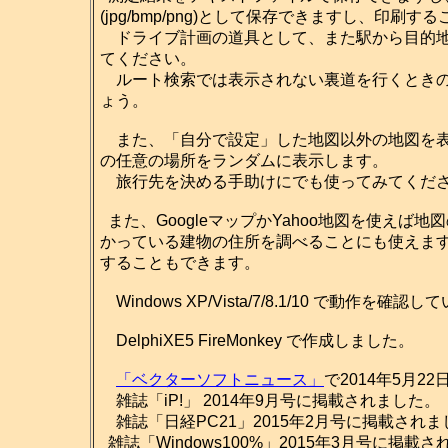
(jpg/bmp/png)として保存できますし、印刷
ドライブ計画の道具として、また駅から目的地
てください。
ルート検索では表示されない裏道を行くときの
ょう。
また、「自分で設定」した地図以外の地図を表
の任意の場所をランダムに表示します。
旅行先を決める手助けにでも使ってみてくだ
また、GoogleマップかYahoo地図を使え
かっている建物の住所を調べることにも使えま
することもできます。
Windows XP/Vista/7/8.1/10 で動作を確認
DelphiXE5 FireMonkey で作成しました。
「ベクターソフトニュース」
で2014年5月2
雑誌「iP!」 2014年9月号に掲載されました。
雑誌「日経PC21」2015年2月号に掲載されま
雑誌「Windows100%」2015年3月号に掲載