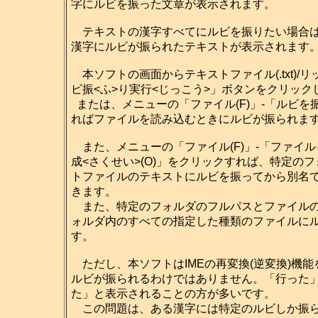
字にルビを振った文章が表示されます。
テキストの漢字すべてにルビを振りたい場合は
漢字にルビが振られたテキストが表示されます
本ソフトの画面からテキストファイル(.txt)/リ
ビ振<ふ>り実行<じっこう>」ボタンをクリッ
または、メニューの「ファイル(F)」-「ルビを振
ればファイルを読み込むときにルビが振られま
また、メニューの「ファイル(F)」-「ファイル
成<さくせい>(O)」をクリックすれば、特定の
トファイルのテキストにルビを振ってから別名
きます。
また、特定のフォルダのフルパスとファイルの
ォルダ内のすべての指定した種類のファイルに
す。
ただし、本ソフトはIMEの再変換(逆変換)機能
ルビが振られるわけではありません。「行った
た」と表示されることの方が多いです。
この問題は、ある漢字には特定のルビしか振ら