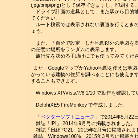
(jpg/bmp/png)として保存できますし、印刷
ドライブ計画の道具として、また駅から目的地
てください。
ルート検索では表示されない裏道を行くときの
ょう。
また、「自分で設定」した地図以外の地図を表
の任意の場所をランダムに表示します。
旅行先を決める手助けにでも使ってみてくだ
また、GoogleマップかYahoo地図を使え
かっている建物の住所を調べることにも使えま
することもできます。
Windows XP/Vista/7/8.1/10 で動作を確認
DelphiXE5 FireMonkey で作成しました。
「ベクターソフトニュース」
で2014年5月2
雑誌「iP!」 2014年9月号に掲載されました。
雑誌「日経PC21」2015年2月号に掲載されま
雑誌「Windows100%」2015年3月号に掲載