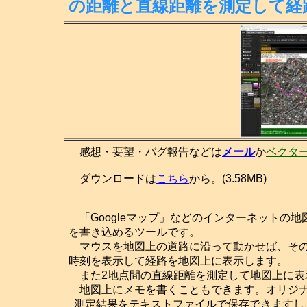
の距離
と直線距離を測定して経
感想・要望・バグ報告などは
メール
か
ベクタ
ダウンロードは
こちら
から。(3.58MB)
「Googleマップ」などのインターネットの
を書き込めるツールです。
マウスを地図上の道路に沿って動かせば、その
時刻を表示して経路を地図上に表示します。
また2地点間の直線距離を測定して地図上に表
地図上にメモを書くこともできます。オリジナ
測定結果をテキストファイルで保存できますし