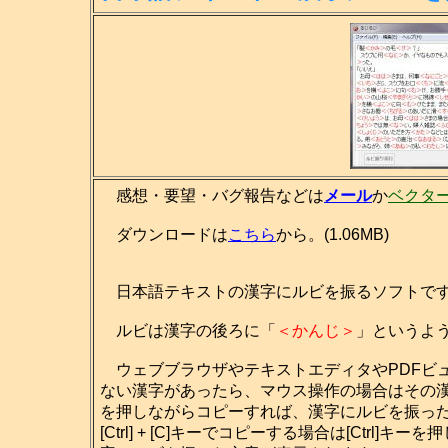
感想・要望・バグ報告などは
メール
か
ベクタ
ダウンロードは
こちら
から。(1.06MB)
日本語テキストの漢字にルビを振るソフトで
ルビは漢字の後ろに「
＜かんじ＞
」というよ
ウェブブラウザやテキストエディタやPDFビ
ない漢字があったら、マウス操作の場合はその
を押しながらコピーすれば、漢字にルビを振っ
[Ctrl] + [C]キーでコピーする場合は[Ctrl