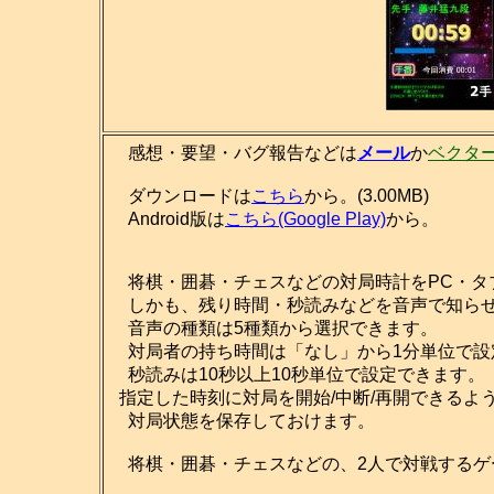
感想・要望・バグ報告などは
メール
か
ベクタ
ダウンロードは
こちら
から。(3.00MB)
Android版は
こちら(Google Play)
から。
将棋・囲碁・チェスなどの対局時計をPC・タ
しかも、残り時間・秒読みなどを音声で知ら
音声の種類は5種類から選択できます。
対局者の持ち時間は「なし」から1分単位で設
秒読みは10秒以上10秒単位で設定できます。
指定した時刻に対局を開始/中断/再開できるよ
対局状態を保存しておけます。
将棋・囲碁・チェスなどの、2人で対戦するゲ