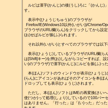
ルビは漢字(かんじ)の後(うし)ろに「(かんじ)
す。
表示中(ひょうじちゅう)のブラウザが
Firefox/IE(Windows10以外(いがい))/Chrome/Ope
ブラウザのURL欄(らん)をクリックしてから設定(せ
(お)せばルビが振(ふ)られます。
それ以外(いがい)とすべてのブラウザでは以下
表示(ひょうじ)しているブラウザのURL欄(らん
は[Shift]キー)を押(お)しながらコピーすれば
い)のブラウザ)で漢字(かんじ)にルビを振(ふ)
本(ほん)ソフトのウィンドウが表示(ひょうじ)さ
(らん)にアイコンがあればそのアイコンを本(ほん)
ドロップしても表示(ひょうじ)されます。
ただし、本(ほん)ソフトはIMEの再変換(さいへん
使(つか)って処理(しょり)しているので100パー
はありません。「行った」は「(い)った」だった
れます。