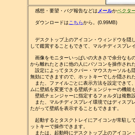
感想・要望・バグ報告などは
メール
か
ベクタ
ダウンロードは
こちら
から。(0.99MB)
デスクトップ上のアイコン・ウィンドウを隠し
して鑑賞することもできて、マルチディスプレ
画像をモニターいっぱいの大きさで余分なもの
から離れたときに他の人にパソコンを操作され
設定によってタスクバー・マウスカーソルも隠せますし、[
無効にできますので、ホットキーでしか隠され
また、ファイルごとに表示方法を設定できて、
ムに壁紙を変更できる壁紙チェンジャーの機能
壁紙チェンジャーに指定するフォルダは複数設
また、マルチディスプレイ環境ではディスプレ
たがって壁紙を表示することもできます。
起動するとタスクトレイにアイコンが常駐して
ットキーで操作できます。
または、起動時にデスクトップ上のアイコン・