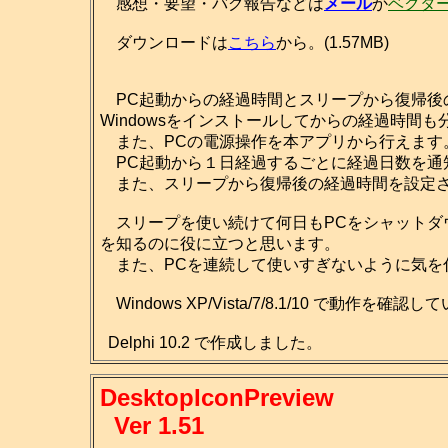
感想・要望・バグ報告などは
メール
か
ベクタ
ダウンロードは
こちら
から。(1.57MB)
PC起動からの経過時間とスリープから復帰後
Windowsをインストールしてからの経過時間も
また、PCの電源操作を本アプリから行えます
PC起動から１日経過するごとに経過日数を通
また、スリープから復帰後の経過時間を設定さ
スリープを使い続けて何日もPCをシャットダ
を知るのに役に立つと思います。
また、PCを連続して使いすぎないように気を
Windows XP/Vista/7/8.1/10 で動作を確認
Delphi 10.2 で作成しました。
DesktopIconPreview
Ver 1.51