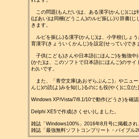
この問題(もんだい)は、ある漢字(かんじ)には特
(ばあい)は同梱(どうこん)のルビ振(ふ)り辞書(
きます。
ルビを振(ふ)る漢字(かんじ)は、小学校(しょう
育漢字(きょういくかんじ)を設定(せってい)で
子供(こども)さんや日本語(にほんご)を勉強中(
(かた)は、このソフトで日本語(にほんご)のサイ
わ)いです。
また、「青空文庫(あおぞらぶんこ)」やニュース
んじ)の読(よ)みを知(し)るのにも役(やく)に立(
Windows XP/Vista/7/8.1/10で動作(どうさ
Delphi XE5で作成(さくせい)しました。
雑誌「Windows100%」2016年8月号に掲載さ
雑誌「最強無料ソフトコンプリート・バイブル201