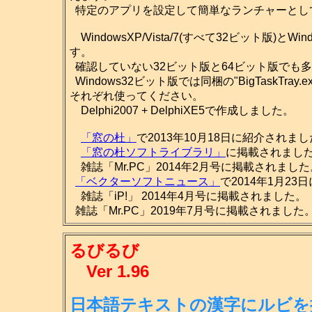
特定のアプリを設定して簡単なランチャーとし
WindowsXP/Vista/7(すべて32ビット版)とW
す。
確認していない32ビット版と64ビット版でも多
Windows32ビット版では同梱の"BigTaskTray.ex
それぞれ使ってください。
Delphi2007 + DelphiXE5で作成しました。
「窓の杜」
で2013年10月18日に紹介されま
「窓の杜ソフトライブラリ」
に掲載されました。(2
雑誌「Mr.PC」2014年2月号に掲載されました
「ベクターソフトニュース」
で2014年1月2
雑誌「iP!」 2014年4月号に掲載されました。
雑誌「Mr.PC」2019年7月号に掲載されました
るびるび
Ver 1.96
日本語テキストの漢字にルビを