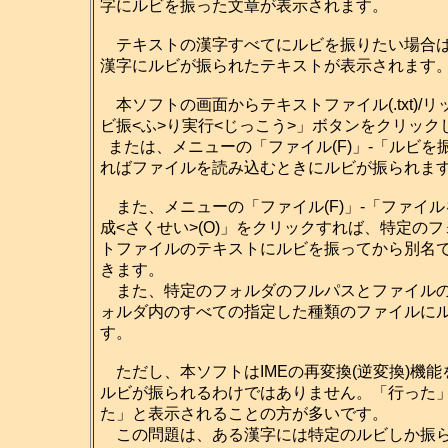
字にルビを振った文章が表示されます。
テキストの漢字すべてにルビを振りたい場合は
漢字にルビが振られたテキストが表示されます
本ソフトの画面からテキストファイル(.txt)/リ
ビ振<ふ>り実行<じっこう>」ボタンをクリッ
または、メニューの「ファイル(F)」-「ルビを振
ればファイルを読み込むときにルビが振られま
また、メニューの「ファイル(F)」-「ファイル
成<さくせい>(O)」をクリックすれば、特定の
トファイルのテキストにルビを振ってから別名
きます。
また、特定のフォルダのフルパスとファイルの
ォルダ内のすべての指定した種類のファイルに
す。
ただし、本ソフトはIMEの再変換(逆変換)機能
ルビが振られるわけではありません。「行った
た」と表示されることの方が多いです。
この問題は、ある漢字には特定のルビしか振ら