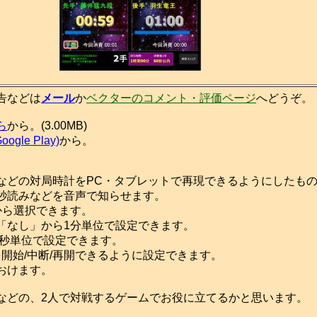
告などは
メール
か
ベクターのコメント・評価ページ
へどうぞ。
ら
から。(3.00MB)
ogle Play)
から。
どの対局時計をPC・タブレットで再現できるようにしたも
秒読みなどを音声で知らせます。
ら選択できます。
なし」から1分単位で設定できます。
0秒単位で設定できます。
開始/中断/再開できるように設定できます。
おけます。
どの、2人で対戦するゲームでお役に立てるかと思います。