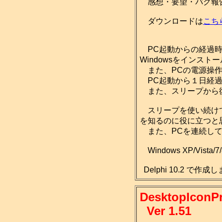
感想・要望・バグ報
ダウンロードは
こち
PC起動からの経過時
Windowsをインス
また、PCの電源操作
PC起動から１日経過
また、スリープから復
スリープを使い続けて
を知るのに役に立つと
また、PCを連続して
Windows XP/Vist
Delphi 10.2 で作
DesktopIconP
Ver 1.51