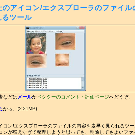
上のアイコン/エクスプローラのファイル
れるツール
告などは
メール
か
ベクターのコメント・評価ページ
へどうぞ。
ら
から。(2.31MB)
イコン
/
エクスプローラのファイルの内容を素早く見られるツー
ンが増えすぎて整理しようと思っても、削除してもよいファ