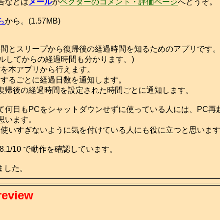
告などは
メール
か
ベクターのコメント・評価ページ
へどうぞ。
ら
から。(1.57MB)
間とスリープから復帰後の経過時間を知るためのアプリです。
トールしてからの経過時間も分かります。)
を本アプリから行えます。
するごとに経過日数を通知します。
帰後の経過時間を設定された時間ごとに通知します。
何日もPCをシャットダウンせずに使っている人には、PC再
思います。
使いすぎないように気を付けている人にも役に立つと思いま
a/7/8.1/10 で動作を確認しています。
成しました。
review