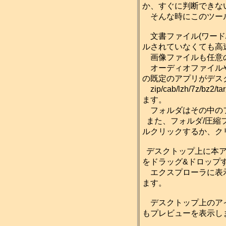
か、すぐに判断できな
そんな時にこのツール
文書ファイル(ワード
ルされていなくても高
画像ファイルも任意
オーディオファイルやビ
の既定のアプリがデス
zip/cab/lzh/7
ます。
フォルダはその中のフ
また、フォルダ/圧縮
ルクリックするか、クリ
デスクトップ上に本ア
をドラッグ&ドロップ
エクスプローラに表示
ます。
デスクトップ上のアイコ
もプレビューを表示します。