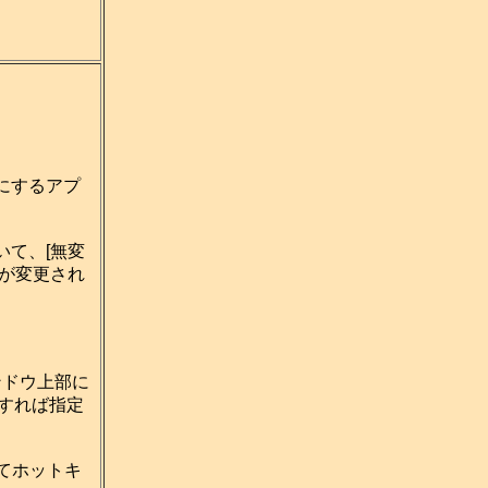
にするアプ
いて、[無変
が変更され
ンドウ上部に
プすれば指定
てホットキ