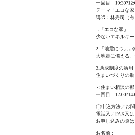
一回目 10:30?12
テーマ「エコな家
講師：林秀司（有
1.「エコな家」
少ないエネルギー
2.「地震につよい
大地震に備える。
3.助成制度の活用
住まいづくりの助
＜住まい相談の部
一回目 12:00?14
◯申込方法／お問
電話又／FAX又
お申し込みの際は
お名前：