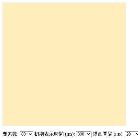
要素数:
初期表示時間 (
ms
):
描画間隔 (ms):