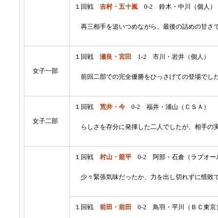
１回戦
吉村・五十嵐
0-2 鈴木・中川（個人）
再三相手を追いつめながら、最後の詰めの甘さ
１回戦
瀬良・宮田
1-2 市川・岩井（個人）
女子一部
前回二部での完全優勝をひっさげての登場でした
１回戦
荒井・今
0-2 福井・浦山（ＣＳＡ）
女子二部
らしさを存分に発揮した二人でしたが、相手の
１回戦
村山・筵平
0-2 阿部・石倉（ラブオ
少々緊張気味だったか、力を出し切れずに惜敗
１回戦
前田・前田
0-2 鳥羽・平川（ＢＣ東京