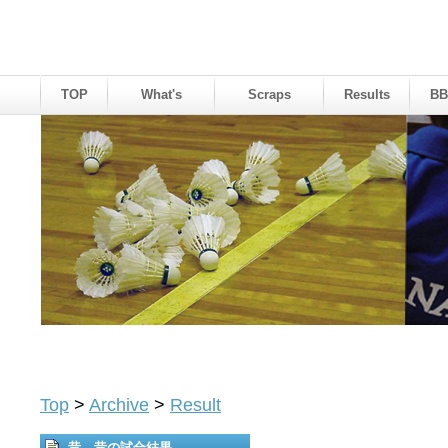
TOP
What's
Scraps
Results
BB
Top
>
Archive
>
Result
昔、昔の試合結果