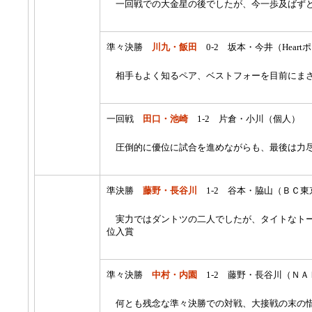
一回戦での大金星の後でしたが、今一歩及ばず
準々決勝
川九・飯田
0-2 坂本・今井（Hear
相手もよく知るペア、ベストフォーを目前にま
一回戦
田口・池崎
1-2 片倉・小川（個人）
圧倒的に優位に試合を進めながらも、最後は力
準決勝
藤野・長谷川
1-2 谷本・脇山（ＢＣ東
実力ではダントツの二人でしたが、タイトなトー
位入賞
準々決勝
中村・内園
1-2
藤野・長谷川（ＮＡ
何とも残念な準々決勝での対戦、大接戦の末の