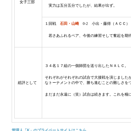
女子三部
実力は五分五分でしたが、結果が出ず。
１回戦
石田・山崎
0-2 小出・藤得（ＡＣＣ）
若さあふれるペア、今後の練習そして奮起を期
３４名１７組の一個師団を送り出したＮＡＬＣ。
それぞれがそれぞれの試合で大接戦を演じました
総評として
なトーナメントの中で、勝ち進むことの難しさを
まだまだ永遠に（笑）試合は続きます。これを糧
管理人「K」のプライベートサイトはこちら