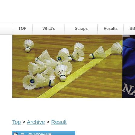
TOP
What's
Scraps
Results
BB
Top
>
Archive
>
Result
昔、昔の試合結果