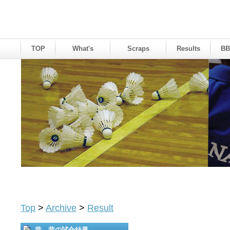
TOP
What's
Scraps
Results
BB
Top
>
Archive
>
Result
昔、昔の試合結果