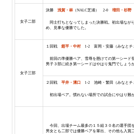
決勝
浅賀・林
（NALC芝浦） 2-0
増田・杉野
女子二部
同士打ちとなってしまった決勝戦。初出場ながら
め、見事な優勝でした。
１回戦
筵平・中村
1-2 富岡・安藤（みなと
前回の準優勝ペア、雪辱を懸けての第一シード登
男子３部に続き第一シードはやはり鬼門でしょう
女子三部
２回戦
平井・溝口
1-2 池崎・繁田（みなとチ
初出場ペア。慣れない場所での試合にやはり難
今回、出場チーム最多の１５組３０名の選手団を
男女とも二部では優勝ペアを輩出、その他も入賞