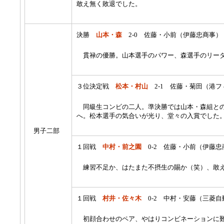
敢え無く敗退でした。
決勝
山本・森
2-0 佐藤・小前（伊藤忠商事）
貫禄の優勝。山本選手のパワー、森選手のリーダ
３位決定戦
松本・村山
2-1 佐藤・菊田（港フ
同級生コンビの二人。準決勝では山本・森組との
へ。松本選手の気合いが光り、堂々の入賞でした
男子二部
１回戦
中村・前之園
0-2 佐藤・小前（伊藤忠
練習不足か、はたまた不摂生の賜か（笑）、敢
１回戦
村井・佐々木
0-2 中村・安藤（三菱自
初顔合わせのペア、やはりコンビネーションに