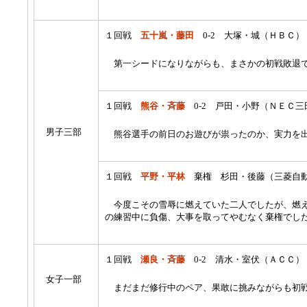
１回戦
五十嵐・藤田
0-2 大塚・城（ＨＢＣ）
第一シードになりながらも、まさかの初戦敗退
１回戦
熊谷・斉藤
0-2 戸田・小野（ＮＥＣ三
男子三部
熊谷選手の前日のお遊びが祟ったのか、実力を
１回戦
平野・平林
棄権 杉田・後藤（三菱自
今度こその雪辱に燃えていた二人でしたが、燃え
の練習中に負傷、大事を取ってやむなく棄権でし
１回戦
瀬良・斉藤
0-2 清水・室伏（ＡＣＣ）
女子一部
まだまだ修行中のペア、果敢に挑みながらも初