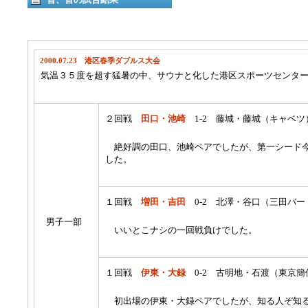
2000.07.23 港区春季ダブルス大会
気温３５度を超す猛暑の中、サウナと化した港区スポーツセンタ
２回戦
田口・池崎
1-2 藤城・藤城（キャベ
絶好調の田口、池崎ペアでしたが、第一シード今
した。
１回戦
増田・吉田
0-2 北澤・谷口（三田バー
男子一部
いいとこナシの一回戦負けでした。
１回戦
伊東・大録
0-2 古明地・石渡（東京簡
初出場の伊東・大録ペアでしたが、知る人ぞ知る