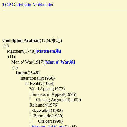
TOP
Godolphin Arabian line
Godolphin Arabian
(1724.推定)

 (1)

　Matchem(1748)
[Matchem系]
　 (11)

　　Man o' War(1917)
[Man o' War系]
　　 (1)

Intent
(1948)

　　　　Intentionally(1956)

　　　　　In Reality(1964)

　　　　　　Valid Appeal(1972)

　　　　　　| Successful Appeal(1996)

　　　　　　| 　Closing Argument(2002)

　　　　　　Relaunch(1976)

　　　　　　| Skywalker(1982)

　　　　　　| | Bertrando(1989)

　　　　　　| | 　Officer(1999)

　　　　　　| 
Honour and Glory
(1993)
