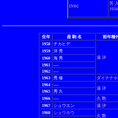
芳 
[Ntb]
193
生年
産 駒 名
前年種
1958
チカヒデ
1959
洋 秀
遠 汐
1960
海 秀
1961
----
1962
----
1963
秀 修
ダイナナホ
1964
----
遠 汐
1965
秀 久
1966
----
久 艶
1967
シュウエン
遠 汐
1968
シュウホウ
久 艶