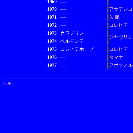
1969
----
1970
----
アサデンコ
1971
----
久 艶
1972
----
コレヒデ
1973
カワノリン
ジヤヴリン
1974
ベルモンテ
1975
コレヒデホープ
コレヒデ
1976
----
タマナー
1977
----
アポツスル
TOP