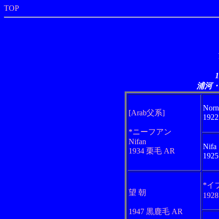
TOP
浦河
Norn
[Arab父系]
192
*ニーフアン
Nifan
Nifa
1934 栗毛 AR
192
*イ
望 朝
192
1947 黒鹿毛 AR