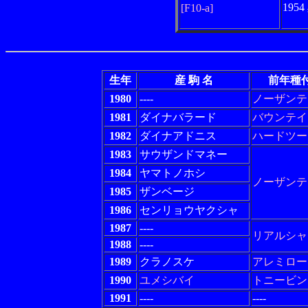
195
[F10-a]
生年
産 駒 名
前年種
1980
----
ノーザンテ
1981
ダイナバラード
バウンテイ
1982
ダイナアドニス
ハードツー
1983
サウザンドマネー
1984
ヤマトノホシ
ノーザンテ
1985
ザンベージ
1986
センリョウヤクシャ
1987
----
リアルシャ
1988
----
1989
クラノスケ
アレミロー
1990
ユメシバイ
トニービン
1991
----
----