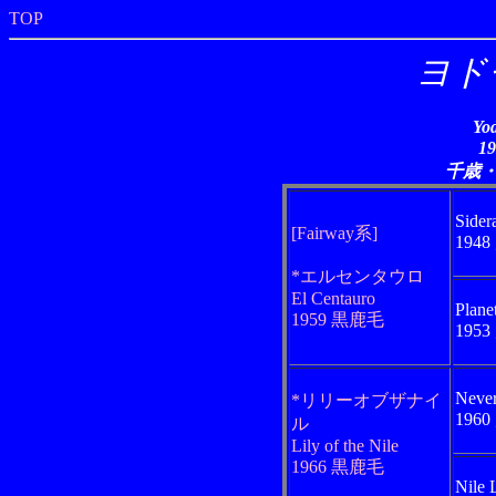
TOP
ヨド
Yo
1
千歳
Sider
[Fairway系]
194
*エルセンタウロ
El Centauro
Plane
1959 黒鹿毛
195
Neve
*リリーオブザナイ
196
ル
Lily of the Nile
1966 黒鹿毛
Nile 