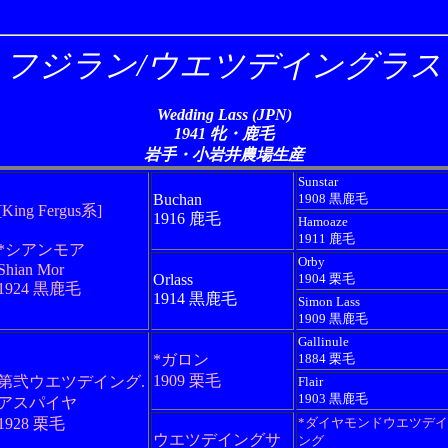
フジラン/ウエツデイングラス
Wedding Lass (JPN)
1941 牝・鹿毛
岩手・小岩井農場生産
Sunstar
Buchan
1908 黒鹿毛
[King Fergus系]
1916 鹿毛
Hamoaze
1911 鹿毛
*シアンモア
Orby
Shian Mor
Orlass
1904 栗毛
1924 黒鹿毛
1914 黒鹿毛
Simon Lass
1909 黒鹿毛
Gallinule
*ガロン
1884 栗毛
1909 栗毛
第弐ウエツデイング.
Flair
1903 黒鹿毛
アスパイヤ
1928 栗毛
*ダイヤモンドウエツデイ
ウエツデイングサ
ング