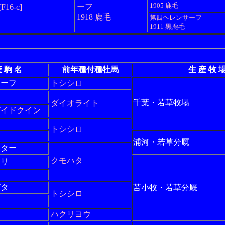
1905 鹿毛
ーフ
[F16-c]
1918 鹿毛
第四ヘレンサーフ
1911 黒鹿毛
 駒 名
前年種付種牡馬
生 産 牧 
サーフ
トシシロ
千葉・若草牧場
ダイオライト
ガイドクイン
トシシロ
浦河・若草分厩
スター
クモハタ
カリ
ガタ
苫小牧・若草分厩
トシシロ
ン
ハクリヨウ