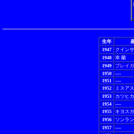
生年
産
1947
クイン
1948
幸 蘭
1949
プレイ
1950
----
1951
----
1952
ミスア
1953
カツヒ
1954
----
1955
キヨス
1956
ソンラ
1957
----