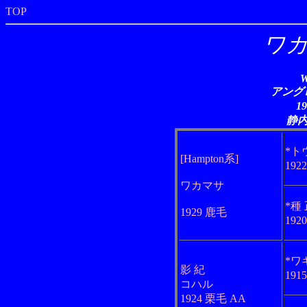
TOP
ワカ
W
アングロ
1
静
*ト
[Hampton系]
192
ワカマサ
*種
1929 鹿毛
192
*ワ
影 紀
191
コハル
1924 栗毛 AA