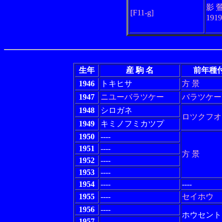
影 
[F11-g]
191
生年
産 駒 名
前年種
1946
トキヒサ
方 景
1947
ニユーバラツケー
バラツケー
1948
シロガネ
ロツクフオ
1949
キミノフミカツプ
1950
----
1951
----
方 景
1952
----
1953
----
1954
----
----
1955
----
セイホウ
1956
----
ホウセント
1957
----