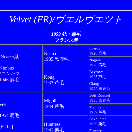
Velvet (FR)/ヴエルヴエツト
1959 牝・栗毛
フランス産
Pharos
Nearco
1920 鹿毛
[Nearco系]
1935 黒鹿毛
Nogara
1928 鹿毛
Nimbus
Baytown
*ニンバス
Kong
1925 芦毛
1946 鹿毛
1933 芦毛
Clang
1925 黒鹿毛
Bois Roussel
Migoli
1935 黒鹿毛
Veleta
1944 芦毛
Mah Iran
1939 芦毛
1954 鹿毛
Foxhunter
Huntress
1929 栗毛
[F20-c]
1941 栗毛
Flapper