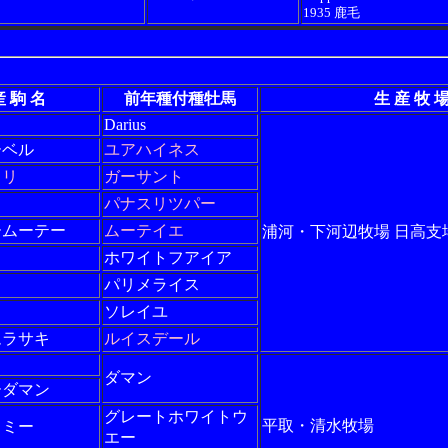
1935 鹿毛
産 駒 名
前年種付種牡馬
生 産 牧 
Darius
ーベル
ユアハイネス
ドリ
ガーサント
パナスリツパー
ームーテー
ムーテイエ
浦河・下河辺牧場 日高支
ホワイトフアイア
パリメライス
ソレイユ
ムラサキ
ルイスデール
ダマン
ーダマン
グレートホワイトウ
平取・清水牧場
ミミー
エー