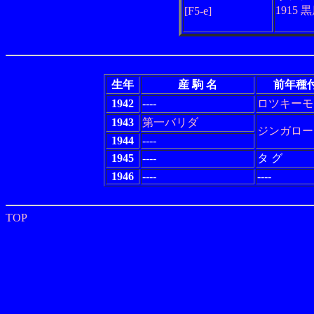
1915 
[F5-e]
生年
産 駒 名
前年種
1942
----
ロツキーモ
1943
第一バリダ
ジンガロー
1944
----
1945
----
タ グ
1946
----
----
TOP