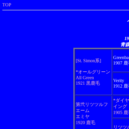
TOP
1
青
Greenba
[St. Simon系]
1907 
*オールグリーン
All Green
Verity
1921 黒鹿毛
1912 
*ダイ
第弐リツツルフ
イング
エーム
1905 
エミヤ
1920 鹿毛
リツツ