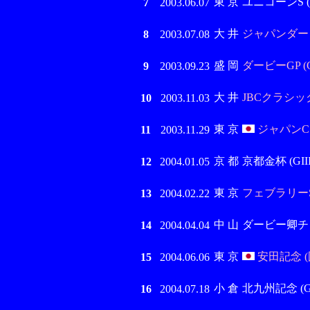
東 京
ユニコーンS (G
7
2003.06.07
大 井
ジャパンダート
8
2003.07.08
盛 岡
ダービーGP (G
9
2003.09.23
大 井
JBCクラシック 
10
2003.11.03
東 京
ジャパンCダ
11
2003.11.29
京 都
京都金杯 (GIII
12
2004.01.05
東 京
フェブラリーS 
13
2004.02.22
中 山
ダービー卿チャレ
14
2004.04.04
東 京
安田記念 (
15
2004.06.06
小 倉
北九州記念 (GI
16
2004.07.18