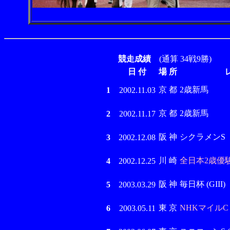
競走成績
(通算 34戦9勝)
日 付
場 所
京 都
2歳新馬
1
2002.11.03
京 都
2歳新馬
2
2002.11.17
阪 神
シクラメンS
3
2002.12.08
川 崎
全日本2歳優駿 
4
2002.12.25
阪 神
毎日杯 (GIII)
5
2003.03.29
東 京
NHKマイルC (
6
2003.05.11