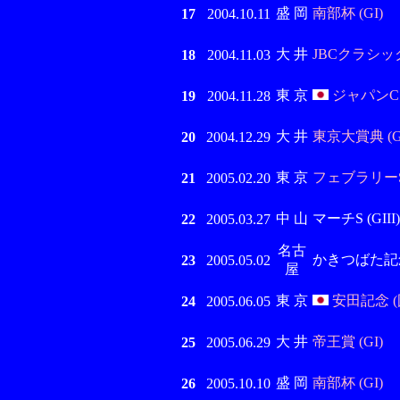
盛 岡
南部杯 (GI)
17
2004.10.11
大 井
JBCクラシック 
18
2004.11.03
東 京
ジャパンCダ
19
2004.11.28
大 井
東京大賞典 (G
20
2004.12.29
東 京
フェブラリーS 
21
2005.02.20
中 山
マーチS (GIII)
22
2005.03.27
名古
かきつばた記念 (
23
2005.05.02
屋
東 京
安田記念 (
24
2005.06.05
大 井
帝王賞 (GI)
25
2005.06.29
盛 岡
南部杯 (GI)
26
2005.10.10