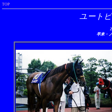
TOP
ユートピア/
早来・