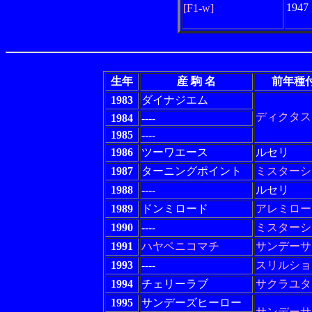
194
[F1-w]
生年
産 駒 名
前年種
1983
ダイナジエム
ディクタス
1984
----
1985
----
1986
ツーワエース
ルセリ
1987
ターニングポイント
ミスターシ
1988
----
ルセリ
1989
ドンミロード
アレミロー
1990
----
ミスターシ
1991
ハヤベニコマチ
サンデーサ
1993
----
スリルショ
1994
チェリーラブ
サクラユタ
1995
サンデーズヒーロー
サンデーサ