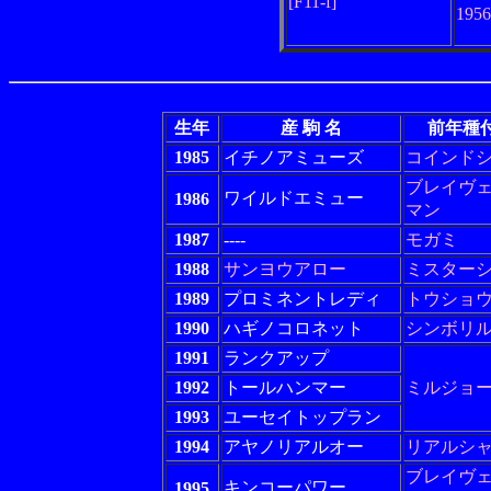
[F11-f]
195
生年
産 駒 名
前年種
1985
イチノアミューズ
コインド
ブレイヴ
ワイルドエミュー
1986
マン
1987
----
モガミ
1988
サンヨウアロー
ミスター
1989
プロミネントレディ
トウショ
1990
ハギノコロネット
シンボリ
1991
ランクアップ
1992
トールハンマー
ミルジョ
1993
ユーセイトップラン
1994
アヤノリアルオー
リアルシ
ブレイヴ
キンコーパワー
1995