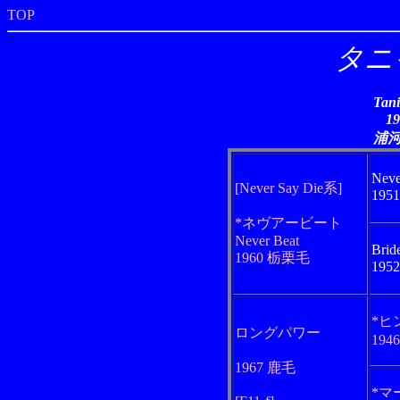
TOP
タニ
Tani
1
浦
Neve
[Never Say Die系]
195
*ネヴアービート
Never Beat
Brid
1960 栃栗毛
195
*ヒ
ロングパワー
194
1967 鹿毛
*マ