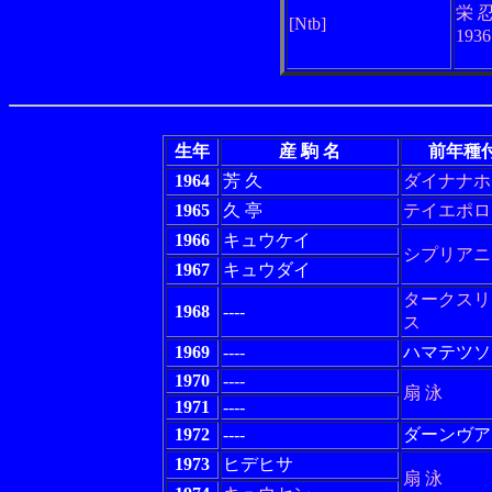
栄 
[Ntb]
193
生年
産 駒 名
前年種
1964
芳 久
ダイナナホ
1965
久 亭
テイエポロ
1966
キュウケイ
シプリアニ
1967
キュウダイ
タークスリ
1968
----
ス
1969
----
ハマテツソ
1970
----
扇 泳
1971
----
1972
----
ダーンヴア
1973
ヒデヒサ
扇 泳