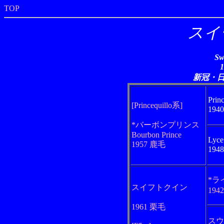
TOP
スイ
Sw
新冠・
Princ
[Princequillo系]
194
*バーボンプリンス
Bourbon Prince
Lyc
1957 鹿毛
194
*ラ
スイフトクイン
194
1961 栗毛
スウ