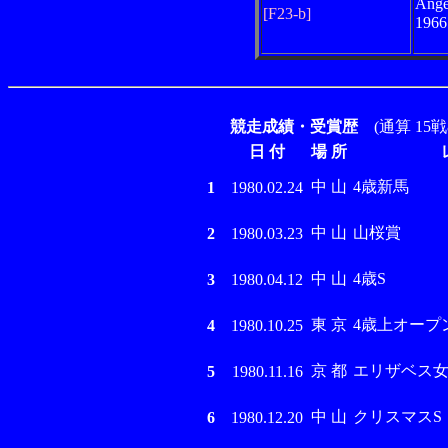
Ange
[F23-b]
196
競走成績・受賞歴
(通算 15戦
日 付
場 所
中 山
4歳新馬
1
1980.02.24
中 山
山桜賞
2
1980.03.23
中 山
4歳S
3
1980.04.12
東 京
4歳上オープ
4
1980.10.25
京 都
エリザベス
5
1980.11.16
中 山
クリスマスS
6
1980.12.20