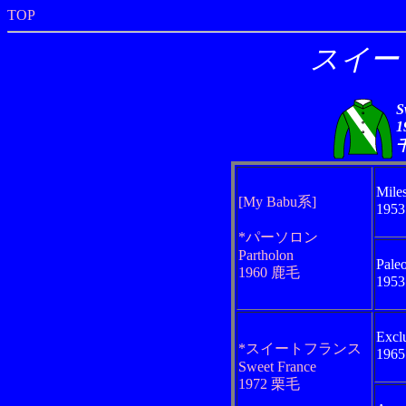
TOP
スイー
S
1
Mile
[My Babu系]
195
*パーソロン
Partholon
Pale
1960 鹿毛
195
Excl
*スイートフランス
196
Sweet France
1972 栗毛